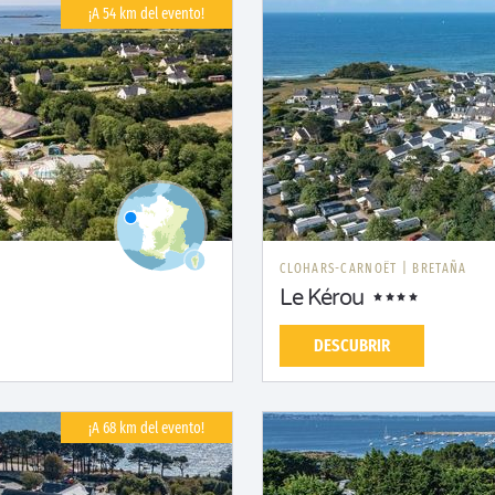
¡A 54 km del evento!
CLOHARS-CARNOËT
|
BRETAÑA
Le Kérou
DESCUBRIR
¡A 68 km del evento!