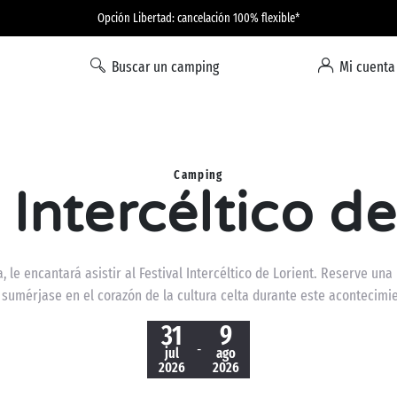
Opción Libertad: cancelación 100% flexible*
Buscar un camping
Mi cuenta
Camping
 Intercéltico d
, le encantará asistir al Festival Intercéltico de Lorient. Reserve u
 sumérjase en el corazón de la cultura celta durante este acontecimie
31
9
-
jul
ago
2026
2026