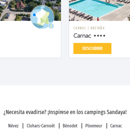
CARNAC
|
BRETAÑA
Carnac
DESCUBRIR
¿Necesita evadirse? ¡Inspírese en los campings Sandaya!
Névez
Clohars-Carnoët
Bénodet
Ploemeur
Carnac