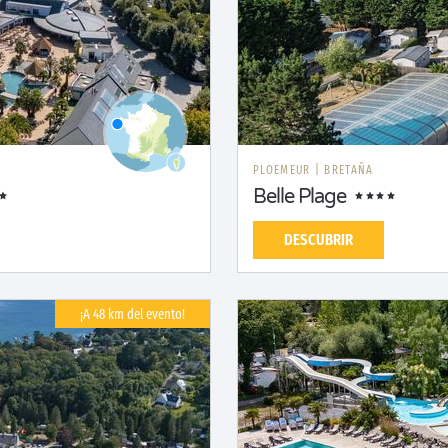
PLOEMEUR
|
BRETAÑA
Belle Plage
DESCUBRIR
¡A 48 km del evento!