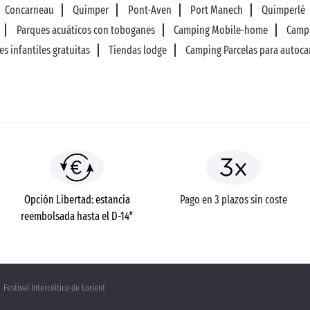
Concarneau
Quimper
Pont-Aven
Port Manech
Quimperlé
Parques acuáticos con toboganes
Camping Mobile-home
Campi
s infantiles gratuitas
Tiendas lodge
Camping Parcelas para autoc
Opción Libertad: estancia
Pago en 3 plazos sin coste
reembolsada hasta el D-14*
Festival Intercéltico de Lorient