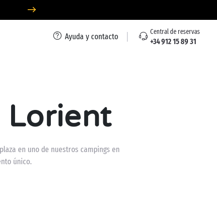
Central de reservas
Ayuda y contacto
+34 912 15 89 31
e Lorient
na plaza en uno de nuestros campings en
nto único.