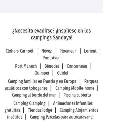
¿Necesita evadirse? ¡Inspírese en los
campings Sandaya!
Clohars-Carnoët
Névez
Ploemeur
Lorient
Pont-Aven
Port Manech
Bénodet
Concarneau
Quimper
Guidel
Camping familiar en Francia y en Europa
Parques
acuáticos con toboganes
Camping Mobile-home
Camping al borde del mar
Piscina cubierta
Camping Glamping
Animaciones infantiles
gratuitas
Tiendas lodge
Camping Alojamientos
insólitos
Camping Parcelas para autocaravana