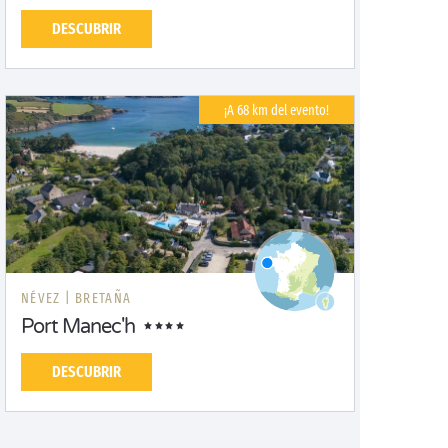
DESCUBRIR
¡A 68 km del evento!
NÉVEZ |
BRETAÑA
Port Manec'h
DESCUBRIR