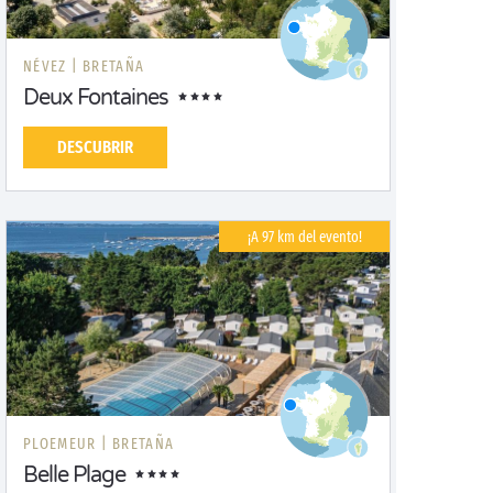
NÉVEZ |
BRETAÑA
Deux Fontaines
DESCUBRIR
¡A 97 km del evento!
PLOEMEUR |
BRETAÑA
Belle Plage