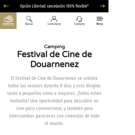
Opción Libertad: cancelación 100% flexible*
Buscar
Conectarse
Contacto
Menú
Camping
Festival de Cine de
Douarnenez
El Festival de Cine de Douarnenez se celebra
todos los veranos durante 8 días y está dirigido
tanto a pequeños como a mayores. ¡Todos están
invitados! Una oportunidad para descubrir un
cine poco convencional, y también para
intercambiar pareceres con cineastas de todo
el mundo.