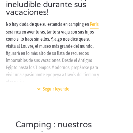
ineludible durante sus
vacaciones!
No hay duda de que su estancia en camping en
París
será rica en aventuras, tanto si viaja con sus hijos
como si lo hace sin ellos. Y, algo nos dice que su
visita al Louvre, el museo más grande del mundo,
figurará en lo más alto de su lista de recuerdos
imborrables de sus vacaciones. Desde el Antiguo
Egipto hasta los Tiempos Modernos, prepárese para
vivir una apasionante epopeya a través del tiempo y
el espacio.
Seguir leyendo
Para preparar su visita de la mejor manera posible,
levántese prontito después de una noche de sueño
reparador. En este sentido, su camping a las puertas
de París le ofrece multitud de opciones entre las que
elegir: noche insólita en una
cabaña encaramada
,
Camping : nuestros
100% confortable en una
mobile-home
de alta gama