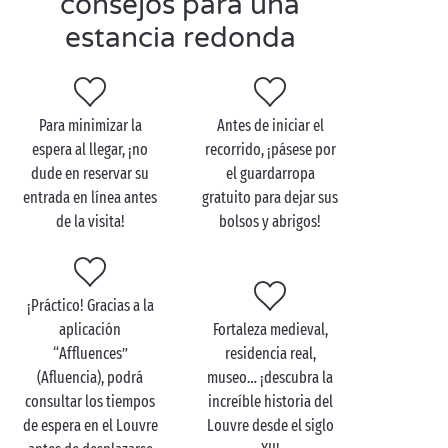
consejos para una
o tradicional en una siempre genuina
estancia redonda
parcela de camping
. Para desconectar y ponerse en
forma, apueste por las piscinas del parque acuático,
los terrenos
deportivos
al aire libre y las
animaciones para toda la familia. En lo referente a
Para minimizar la
Antes de iniciar el
las excursiones, abundan las opciones:
espera al llegar, ¡no
recorrido, ¡pásese por
castillo de Versalles
,
bosque de Saint-Germain
,
dude en reservar su
el guardarropa
Disneyland
y, por supuesto,… ¡París!
entrada en línea antes
gratuito para dejar sus
de la visita!
bolsos y abrigos!
Visite el Museo del
¡Práctico! Gracias a la
Louvre en familia
aplicación
Fortaleza medieval,
“Affluences”
residencia real,
Con sus cientos de miles de obras de arte repartidas
(Afluencia), podrá
museo… ¡descubra la
en 72 hectáreas de exposición, necesitará más de un
consultar los tiempos
increíble historia del
día para visitar el museo del Louvre. Para que su
de espera en el Louvre
Louvre desde el siglo
visita
en familia
sea un éxito para sus hijos, haga