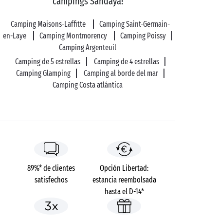
campings Sandaya!
tributo a los
enamorados
! Desde Psique hasta la
Venus de Milo, pasando por la imprescindible
Camping Maisons-Laffitte
Camping Saint-Germain-
en-Laye
Gioconda, regálese una visita romántica al museo,
Camping Montmorency
Camping Poissy
que podrá descubrir también por la noche los
Camping Argenteuil
miércoles y los viernes.
Camping de 5 estrellas
Camping de 4 estrellas
Camping Glamping
Camping al borde del mar
A la salida del museo, la visita continúa: con buen
Camping Costa atlántica
tiempo, prolongue el paseo por los espectaculares
jardines de las Tullerías y del Carrousel, ambos
contiguos al Louvre. ¡Se trata de dos lugares de
descanso que le vendrán de perlas después de una
visita cargada de descubrimientos!
89%* de clientes
Opción Libertad:
satisfechos
estancia reembolsada
hasta el D-14*