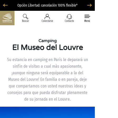
Opción Libertad: cancelación 100% flexible*
Buscar
Conectarse
Contacto
Menú
Camping
El Museo del Louvre
Su estancia en camping en París le deparará un
sinfín de visitas a cual más apasionante,
¡aunque ninguna será equiparable a la del
Museo del Louvre! En familia o en pareja, deje
que compartamos con usted nuestras ideas y
consejos para que pueda disfrutar plenamente
de su jornada en el Louvre.