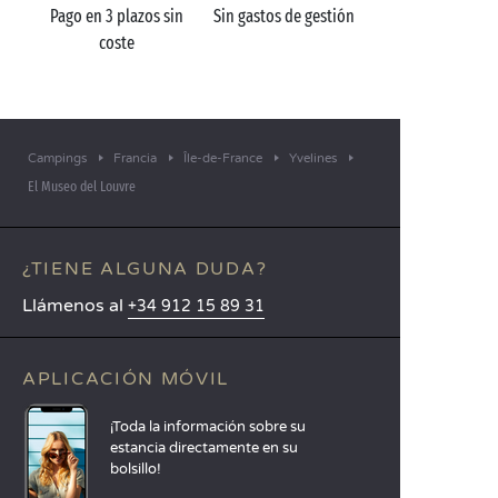
Pago en 3 plazos sin
Sin gastos de gestión
coste
Campings
Francia
Île-de-France
Yvelines
El Museo del Louvre
¿TIENE ALGUNA DUDA?
Llámenos al
+34 912 15 89 31
APLICACIÓN MÓVIL
¡Toda la información sobre su
estancia directamente en su
bolsillo!