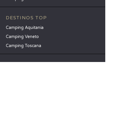
DESTINOS TOP
Camping Aquitania
Camping Veneto
Camping Toscana
SANDAYA
Reciba nuestra newsletter
Consulte nuestro catálogo
Compare nuestros alojamientos
Compare nuestras parcelas
Nuestros compromisos RSC
Grupos y seminarios
Nuestros servicios a la carta