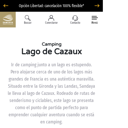
Opción Libertad: cancelación 100% flexible*
Buscar
Conectarse
Contacto
Menú
Camping
Lago de Cazaux
Ir de camping junto a un lago es estupendo.
Pero alojarse cerca de uno de los lagos más
grandes de Francia es una auténtica maravilla.
Situado entre la Gironda y las Landas, Sandaya
le lleva al lago de Cazaux. Rodeado de rutas de
senderismo y ciclables, este lago se presenta
como el punto de partida perfecto para
emprender cualquier aventura cuando se está
en camping.