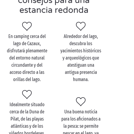
consejos para una
un camping de
4 estrellas
! De vuelta al camping, sus
estancia redonda
pies pueden seguir en el agua... en la piscina
climatizada.
En camping cerca del
Alrededor del lago,
lago de Cazaux,
descubra los
Visite el Lago de Cazaux
disfrutará plenamente
yacimientos históricos
en familia
del entorno natural
y arqueológicos que
circundante y del
atestiguan una
El lago de Cazaux invita a compartir momentos
acceso directo a las
antigua presencia
en familia
al borde del agua. Mientras los niños
orillas del lago.
humana.
chapotean o aprenden a nadar con total seguridad,
en el lago, los adultos podrán salir a navegar en
canoa. Durante la temporada baja, el lago de Cazaux
es propicio para realizar caminatas por los senderos
Idealmente situado
que lo rodean.
cerca de la Duna de
Una buena noticia
Pilat, de las playas
para los aficionados a
En el camping, sus pequeños podrán seguir
atlánticas y de los
la pesca: se permite
divirtiéndose con sus amigos en los
clubes infantiles
.
viñedos bordeleses,
pescar en el lago, ya