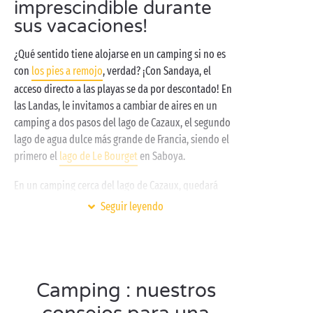
imprescindible durante
sus vacaciones!
¿Qué sentido tiene alojarse en un camping si no es
con
los pies a remojo
, verdad? ¡Con Sandaya, el
acceso directo a las playas se da por descontado! En
las Landas, le invitamos a cambiar de aires en un
camping a dos pasos del lago de Cazaux, el segundo
lago de agua dulce más grande de Francia, siendo el
primero el
lago de Le Bourget
en Saboya.
En un camping cerca del lago de Cazaux, quedará
encantado con su tranquilidad y la amplia oferta de
Seguir leyendo
deportes náuticos
. Con sus 5.800 hectáreas, es muy
fácil mantener las distancias en las playas
habilitadas, y no tropezar con alguien en el agua. Y,
por si fuera poco, el lago de Cazaux está situado
Camping : nuestros
cerca del
océano
. ¡Muy práctico si quiere cambiar de
entorno de un día para otro durante su estancia en