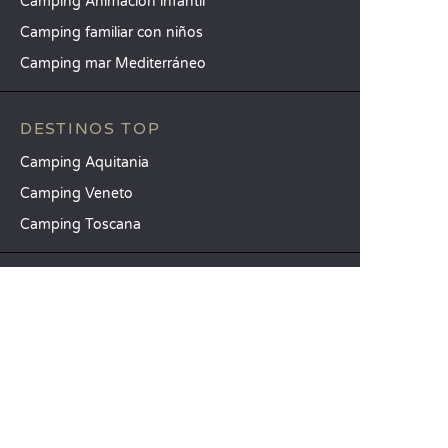
Camping Animación infantil
Camping familiar con niños
Camping mar Mediterráneo
DESTINOS TOP
Camping Aquitania
Camping Veneto
Camping Toscana
SANDAYA
Reciba nuestra newsletter
Consulte nuestro catálogo
Compare nuestros alojamientos
Compare nuestras parcelas
Nuestros compromisos RSC