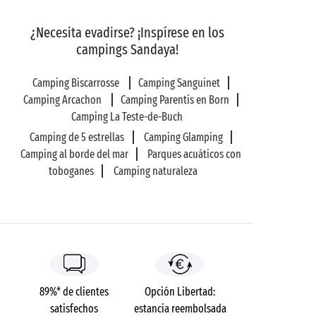
ambos.
Y para aprovechar al máximo el entorno natural,
¿Necesita evadirse? ¡Inspírese en los
¡súbase a una bicicleta y recorra la ruta ciclable que
campings Sandaya!
rodea el lago! Es la mejor manera de recargar las pilas
durante sus vacaciones.
Camping Biscarrosse
Camping Sanguinet
Camping Arcachon
Camping Parentis en Born
Camping La Teste-de-Buch
Camping de 5 estrellas
Camping Glamping
Camping al borde del mar
Parques acuáticos con
toboganes
Camping naturaleza
89%* de clientes
Opción Libertad:
satisfechos
estancia reembolsada