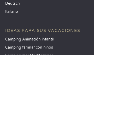
Deutsch
Italiano
IDEAS PARA SUS VACACIONES
Camping Animación infantil
Camping familiar con niños
Camping mar Mediterráneo
DESTINOS TOP
Camping Aquitania
Camping Veneto
Camping Toscana
SANDAYA