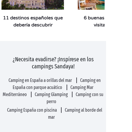
11 destinos españoles que
6 buenas razones par
debería descubrir
visitar España
¿Necesita evadirse? ¡Inspírese en los
campings Sandaya!
Camping en España a orillas del mar
Camping en
España con parque acuático
Camping Mar
Mediterráneo
Camping Glamping
Camping con su
perro
Camping España con piscina
Camping al borde del
mar