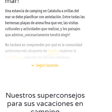
mar!
Una estancia de camping en Cataluña a orillas del
mar se debe planificar con antelación. Entre todas las
hermosas playas de arena fina que ver, las visitas
culturales y actividades que realizar, y los paisajes
que admirar, ¡necesariamente tendrá elegir!
No tardará en comprender por qué es la comunidad
autónoma más atrayente de
España
: explorar la
Costa Brava
, saborear las delicias catalanas,
descubrir Cadaqués y los pueblos medievales, hacer
Seguir leyendo
senderismo por los parques naturales de la región...
¡El camping en Cataluña a orillas del mar formará
parte de sus mejores recuerdos
en familia
o
en pareja
!
Nuestros superconsejos
Al alojarse en uno de nuestros campings de alta
para sus vacaciones en
gama, disfrutará de unas vacaciones excepcionales.
Una vez haya reservado su alojamiento Premium, la