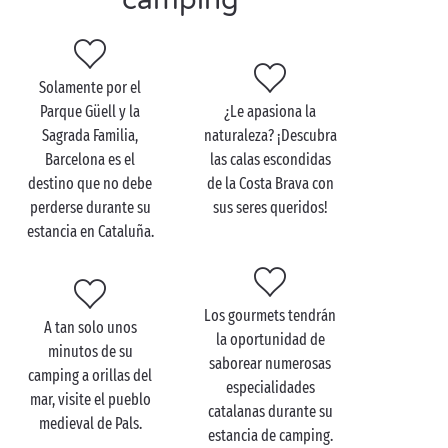
camping
aventura podrá comenzar. ¡A su llegada, los niños
serán recibidos en los
clubes infantiles con animaciones gratuitas
mientras
Solamente por el
usted se relaja en la
piscina del camping
!
Parque Güell y la
¿Le apasiona la
Sagrada Familia,
naturaleza? ¡Descubra
Barcelona es el
las calas escondidas
destino que no debe
de la Costa Brava con
perderse durante su
sus seres queridos!
estancia en Cataluña.
Los gourmets tendrán
A tan solo unos
la oportunidad de
minutos de su
saborear numerosas
camping a orillas del
especialidades
mar, visite el pueblo
catalanas durante su
medieval de Pals.
estancia de camping.