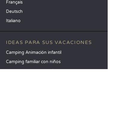
Français
Deutsch
Italiano
IDEAS PARA SUS VACACIONES
Camping Animación infantil
Camping familiar con niños
Camping mar Mediterráneo
DESTINOS TOP
Camping Aquitania
Camping Veneto
Camping Toscana