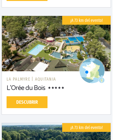
¡A 73 km del evento!
LA PALMYRE |
AQUITANIA
L'Orée du Bois
DESCUBRIR
¡A 73 km del evento!