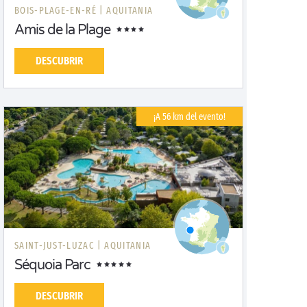
BOIS-PLAGE-EN-RÉ |
AQUITANIA
Amis de la Plage
DESCUBRIR
¡A 56 km del evento!
SAINT-JUST-LUZAC |
AQUITANIA
Séquoia Parc
DESCUBRIR