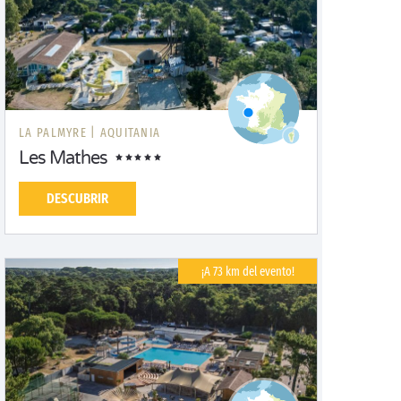
LA PALMYRE |
AQUITANIA
Les Mathes
DESCUBRIR
¡A 73 km del evento!