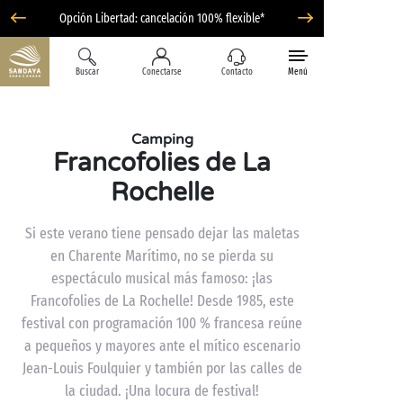
Opción Libertad: cancelación 100% flexible*
Buscar
Conectarse
Contacto
Menú
Camping
Francofolies de La
Rochelle
Si este verano tiene pensado dejar las maletas
en Charente Marítimo, no se pierda su
espectáculo musical más famoso: ¡las
Francofolies de La Rochelle! Desde 1985, este
festival con programación 100 % francesa reúne
a pequeños y mayores ante el mítico escenario
Jean-Louis Foulquier y también por las calles de
la ciudad. ¡Una locura de festival!