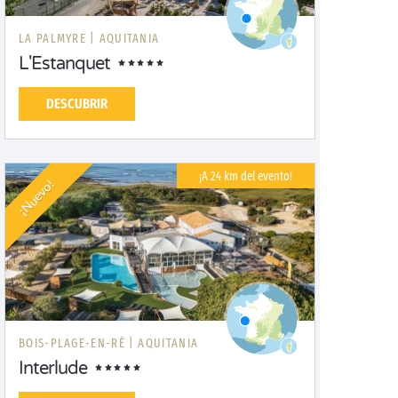
LA PALMYRE |
AQUITANIA
L'Estanquet
DESCUBRIR
¡A 24 km del evento!
¡Nuevo!
BOIS-PLAGE-EN-RÉ |
AQUITANIA
Interlude