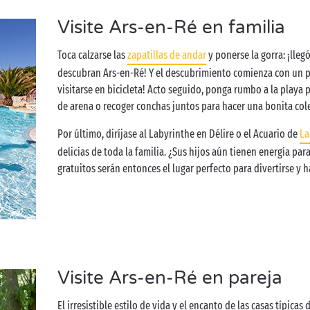
Visite Ars-en-Ré en familia
Toca calzarse las
zapatillas de andar
y ponerse la gorra: ¡lleg
descubran Ars-en-Ré! Y el descubrimiento comienza con un pa
visitarse en bicicleta! Acto seguido, ponga rumbo a la playa 
de arena o recoger conchas juntos para hacer una bonita col
Por último, diríjase al Labyrinthe en Délire o el Acuario de
La
delicias de toda la familia. ¿Sus hijos aún tienen energía para
gratuitos serán entonces el lugar perfecto para divertirse y
Visite Ars-en-Ré en pareja
El irresistible estilo de vida y el encanto de las casas típica