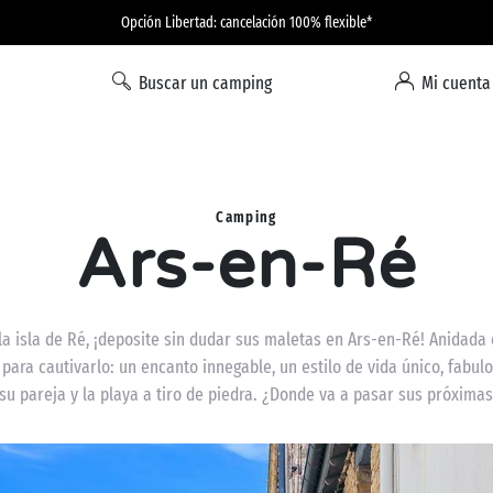
Opción Libertad: cancelación 100% flexible*
Buscar un camping
Mi cuenta
Camping
Ars-en-Ré
a isla de Ré, ¡deposite sin dudar sus maletas en Ars-en-Ré! Anidada 
o para cautivarlo: un encanto innegable, un estilo de vida único, fabulo
 su pareja y la playa a tiro de piedra. ¿Donde va a pasar sus próximas