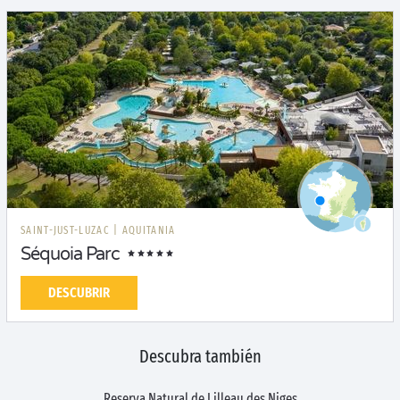
SAINT-JUST-LUZAC
|
AQUITANIA
Séquoia Parc
DESCUBRIR
Descubra también
Reserva Natural de Lilleau des Niges