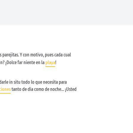
s parejitas. Y con motivo, pues cada cual
ón? ¡Dolce far niente en la
playa
!
arle in situ todo lo que necesita para
ciones
tanto de día como de noche… ¡Usted