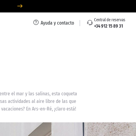
Central de reservas
Ayuda y contacto
+34 912 15 89 31
entre el mar y las salinas, esta coqueta
sas actividades al aire libre de las que
 vacaciones? En Ars-en-Ré, ¡claro está!