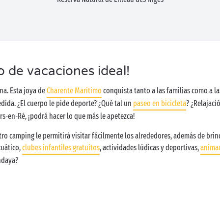
o de vacaciones ideal!
na. Esta joya de
Charente Marítimo
conquista tanto a las familias como a la
edida. ¿El cuerpo le pide deporte? ¿Qué tal un
paseo en bicicleta
? ¿Relajaci
Ars-en-Ré, ¡podrá hacer lo que más le apetezca!
ro camping le permitirá visitar fácilmente los alrededores, además de brind
cuático,
clubes infantiles gratuitos
, actividades lúdicas y deportivas,
anima
ndaya?