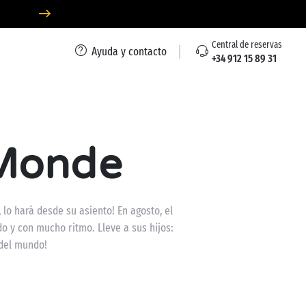
Central de reservas
Ayuda y contacto
+34 912 15 89 31
 Monde
 lo hará desde su asiento! En agosto, el
o y con mucho ritmo. Lleve a sus hijos:
 del mundo!