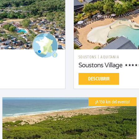
SOUSTONS
|
AQUITANIA
Soustons Village
DESCUBRIR
¡A 150 km del evento!