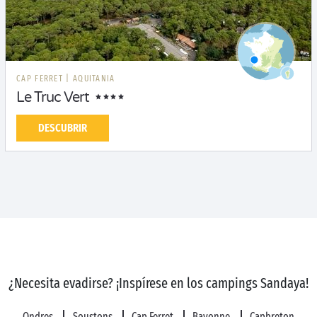
CAP FERRET
|
AQUITANIA
Le Truc Vert
DESCUBRIR
¿Necesita evadirse? ¡Inspírese en los campings Sandaya!
Ondres
Soustons
Cap Ferret
Bayonne
Capbreton