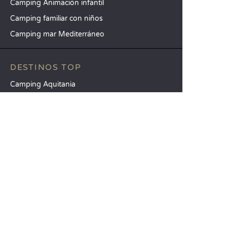
Camping Animación infantil
Camping familiar con niños
Camping mar Mediterráneo
DESTINOS TOP
Camping Aquitania
Camping Veneto
Camping Toscana
SANDAYA
Reciba nuestra newsletter
Consulte nuestro catálogo
Compare nuestros alojamientos
Compare nuestras parcelas