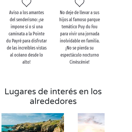
Entre la llanura y el bosque, los canales de este
“Grand Site de
France
” le sumergirán en el corazón de
Aviso a los amantes
No deje de llevar a sus
un paisaje único. En el transcurso de su paseo en
del senderismo: ¡se
hijos al famoso parque
barca o en
canoa
, se cruzará con familias de cisnes,
impone sí o sí una
temático Puy du Fou
nutrias o garzas, a los que podrá reconocer gracias a
caminata a la Pointe
para vivir una jornada
los carteles pedagógicos. Al recorrer al filo del agua
du Payré para disfrutar
inolvidable en familia.
esta “Venecia Verde”, verá que la naturaleza nos
de las increíbles vistas
¡No se pierda su
ofrece su lado más puro en una atmósfera de
al océano desde lo
espectáculo nocturno
tranquilidad absoluta. Respire, escuche y observe:
alto!
Cinéscénie!
¡serán muchas las maravillas que podrá descubrir a
lo largo del camino!
Lugares de interés en los
alrededores