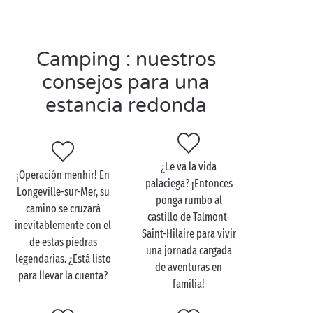
Y, para prolongar la aventura, ponga rumbo al
bosque litoral de Longeville-sur-Mer, atravesado no
ya por uno, sino 7 senderos balizados. ¡A la
bici
Camping : nuestros
todos!
consejos para una
estancia redonda
Visite Longeville-sur-Mer
en pareja
¿Le va la vida
¡Operación menhir! En
palaciega? ¡Entonces
Los paisajes de los alrededores de su camping en
Longeville-sur-Mer, su
ponga rumbo al
Vandea serán el escenario perfecto para unas
camino se cruzará
castillo de Talmont-
vacaciones de ensueño. Ahora bien, hay una
inevitablemente con el
Saint-Hilaire para vivir
actividad que gusta especialmente a las
parejas
: nos
de estas piedras
una jornada cargada
referimos, concretamente, a un paseo por la marisma
legendarias. ¿Está listo
de aventuras en
de Poitou. ¡Ponga rumbo al embarcadero de
para llevar la cuenta?
familia!
Longeville-sur-Mer y empiece a disfrutar!