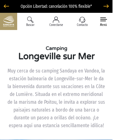
Opción Libertad: cancelación 100% flexible*
Buscar
Conectarse
Contacto
Menú
Camping
Longeville sur Mer
Muy cerca de su camping Sandaya en Vandea, la
estación balnearia de Longeville-sur-Mer le da
la bienvenida durante sus vacaciones en la Côte
de Lumière. Situada en el extremo meridional
de la marisma de Poitou, le invita a explorar sus
paisajes naturales a bordo de una barca o
durante un paseo a orillas del océano. ¡Le
espera aquí una estancia sencillamente idílica!