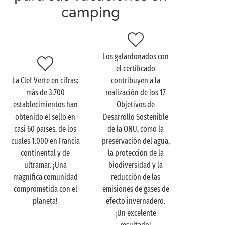
camping
requisitos medioambientales.
Para obtener el valioso distintivo, la estrategia
medioambiental del candidato debe cumplir más de
cien criterios en todas las áreas de la gestión
Los galardonados con
turística sostenible.
el certificado
¿Quién forma el jurado?
Está compuesto de
La Clef Verte en cifras:
contribuyen a la
organismos asociados o con experiencia en turismo y
más de 3.700
realización de los 17
medio ambiente reconocida en el ámbito del turismo
establecimientos han
Objetivos de
sostenible. Atout France, CCI France, la Dirección
obtenido el sello en
Desarrollo Sostenible
General de Empresas y la FNHPA (Federación nacional
casi 60 países, de los
de la ONU, como la
de la hostelería al aire libre) figuran entre los
cuales 1.000 en Francia
preservación del agua,
miembros del jurado.
continental y de
la protección de la
ultramar. ¡Una
biodiversidad y la
magnífica comunidad
reducción de las
comprometida con el
emisiones de gases de
planeta!
efecto invernadero.
¡Un excelente