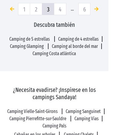
1
2
3
4
6
…
Descubra también
Camping de 5 estrellas
Camping de 4 estrellas
Camping Glamping
Camping al borde del mar
Camping Costa atlántica
¿Necesita evadirse? ¡Inspírese en los
campings Sandaya!
Camping Vielle-Saint-Girons
Camping Sanguinet
Camping Pierrefitte-sur-Sauldre
Camping Vias
Camping Pals
Cabañas en los arboles
Camping Chalets