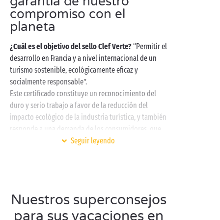
garantía de nuestro
compromiso con el
planeta
¿Cuál es el objetivo del sello Clef Verte?
“Permitir el
desarrollo en Francia y a nivel internacional de un
turismo sostenible, ecológicamente eficaz y
socialmente responsable”.
Este certificado constituye un reconocimiento del
duro y serio trabajo a favor de la reducción del
impacto ecológico de la industria turística, y también
responde a una demanda de los consumidores, que
desean reducir cada vez más su huella de carbono
Seguir leyendo
durante sus vacaciones.
¿Cuáles son los criterios?
Unos sesenta criterios
imperativos forman la base de calidad del
certificado, divididos por temas. Estos criterios se
Nuestros superconsejos
reevalúan regularmente para mantenerse en todo
para sus vacaciones en
momento a la vanguardia y cumplir los nuevos