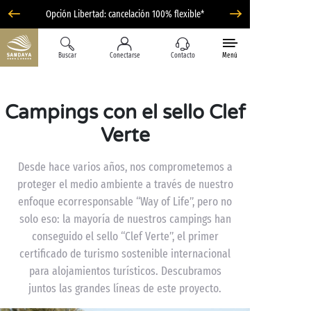
Opción Libertad: cancelación 100% flexible*
Buscar
Conectarse
Contacto
Menú
Campings con el sello Clef
Verte
Desde hace varios años, nos comprometemos a
proteger el medio ambiente a través de nuestro
enfoque ecorresponsable “Way of Life”, pero no
solo eso: la mayoría de nuestros campings han
conseguido el sello “Clef Verte”, el primer
certificado de turismo sostenible internacional
para alojamientos turísticos. Descubramos
juntos las grandes líneas de este proyecto.