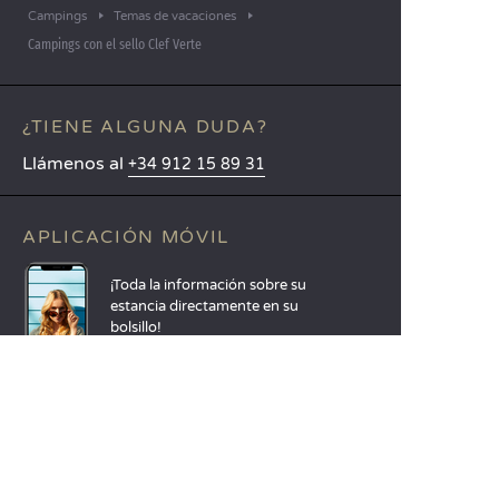
Campings
Temas de vacaciones
Campings con el sello Clef Verte
¿TIENE ALGUNA DUDA?
Llámenos al
+34 912 15 89 31
APLICACIÓN MÓVIL
¡Toda la información sobre su
estancia directamente en su
bolsillo!
Más información
IDIOMAS
Nederlands