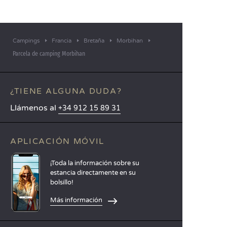
Campings
Francia
Bretaña
Morbihan
Parcela de camping Morbihan
¿TIENE ALGUNA DUDA?
Llámenos al
+34 912 15 89 31
APLICACIÓN MÓVIL
¡Toda la información sobre su
estancia directamente en su
bolsillo!
Más información