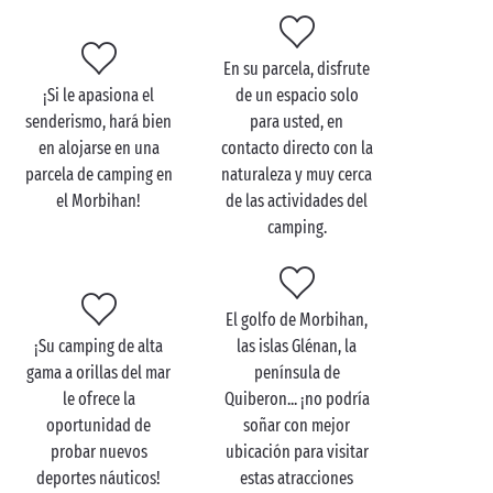
Piscina cubierta y climatizada
Espacio de bienestar
Restaurante y bar
En su parcela, disfrute
Panadería
¡Si le apasiona el
de un espacio solo
Tienda de alimentación
senderismo, hará bien
para usted, en
Sala de fitness
en alojarse en una
contacto directo con la
Clubes infantiles
parcela de camping en
naturaleza y muy cerca
Terreno polideportivo
el Morbihan!
de las actividades del
Zonas recreativas
camping.
Lavandería
Disfrute de todo lo necesario para una estancia de
El golfo de Morbihan,
camping con todo incluido
.
¡Su camping de alta
las islas Glénan, la
Desde su parcela de
camping a orillas del mar
,
gama a orillas del mar
península de
también podrá participar en las animaciones y
le ofrece la
Quiberon... ¡no podría
actividades organizadas por el camping:
oportunidad de
soñar con mejor
probar nuevos
ubicación para visitar
Torneos deportivos
deportes náuticos!
estas atracciones