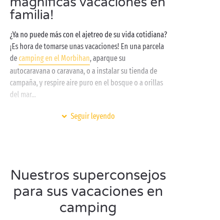
magníficas vacaciones en
familia!
¿Ya no puede más con el ajetreo de su vida cotidiana?
¡Es hora de tomarse unas vacaciones! En una parcela
de
camping en el Morbihan
, aparque su
autocaravana o caravana, o a instalar su tienda de
campaña, y respire aire puro en el bosque o a orillas
del mar...
En el Morbihan, hay muchas atracciones turísticas
Seguir leyendo
que no puede perderse durante su estancia de
camping: la bahía de La Baule, Cornualles, el
golfo de Morbihan
... ¡son tantas las cosas que visitar
en familia, en pareja o con amigos! Sin olvidar el
Nuestros superconsejos
GR 34 para los aficionados al senderismo.
para sus vacaciones en
Con Sandaya, acceda al parque acuático y a todas las
camping
infraestructuras desde su parcela de camping: