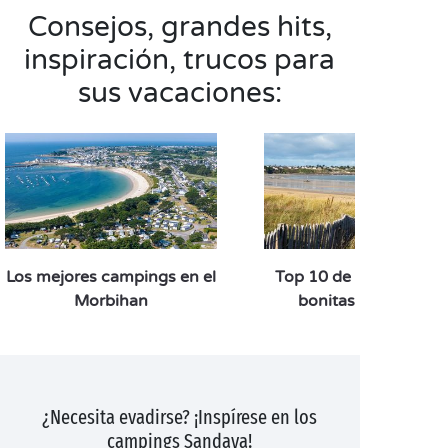
Consejos, grandes hits,
inspiración, trucos para
sus vacaciones:
Los mejores campings en el
Top 10 de las playas 
Morbihan
bonitas de Bretaña
¿Necesita evadirse? ¡Inspírese en los
campings Sandaya!