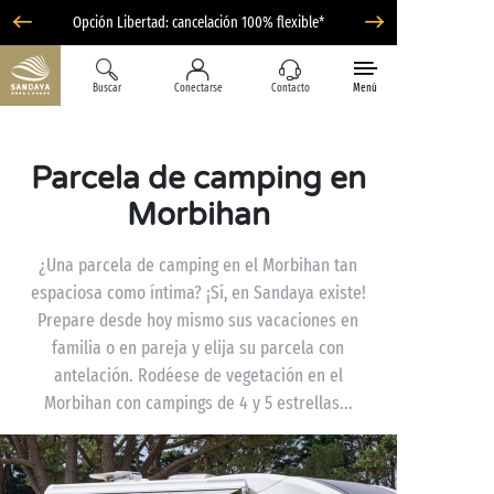
Opción Libertad: cancelación 100% flexible*
Buscar
Conectarse
Contacto
Menú
Parcela de camping en
Morbihan
¿Una parcela de camping en el Morbihan tan
espaciosa como íntima? ¡Sí, en Sandaya existe!
Prepare desde hoy mismo sus vacaciones en
familia o en pareja y elija su parcela con
antelación. Rodéese de vegetación en el
Morbihan con campings de 4 y 5 estrellas...