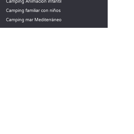
Camping Animación infantil
Camping familiar con niños
Camping mar Mediterráneo
DESTINOS TOP
Camping Aquitania
Camping Veneto
Camping Toscana
SANDAYA
Reciba nuestra newsletter
Consulte nuestro catálogo
Compare nuestros alojamientos
Compare nuestras parcelas