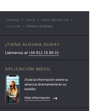
Campings
Francia
Centro-Valle de Loira
Primavera de Bourges
Loir y Cher
¿TIENE ALGUNA DUDA?
Llámenos al
+34 912 15 89 31
APLICACIÓN MÓVIL
¡Toda la información sobre su
estancia directamente en su
bolsillo!
Más información