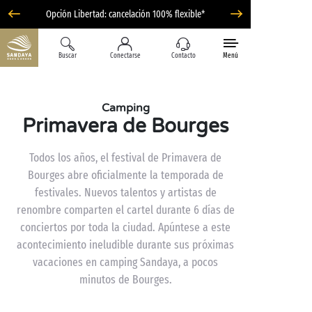
Opción Libertad: cancelación 100% flexible*
Buscar
Conectarse
Contacto
Menú
Camping
Primavera de Bourges
Todos los años, el festival de Primavera de
Bourges abre oficialmente la temporada de
festivales. Nuevos talentos y artistas de
renombre comparten el cartel durante 6 días de
conciertos por toda la ciudad. Apúntese a este
acontecimiento ineludible durante sus próximas
vacaciones en camping Sandaya, a pocos
minutos de Bourges.