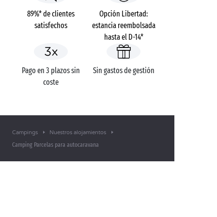
89%* de clientes
Opción Libertad:
satisfechos
estancia reembolsada
hasta el D-14*
Pago en 3 plazos sin
Sin gastos de gestión
coste
Campings
Nuestros alojamientos
Camping Parcelas para autocaravana
¿TIENE ALGUNA DUDA?
Llámenos al
+34 912 15 89 31