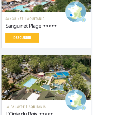
SANGUINET |
AQUITANIA
Sanguinet Plage
DESCUBRIR
LA PALMYRE |
AQUITANIA
L'Orée du Bois