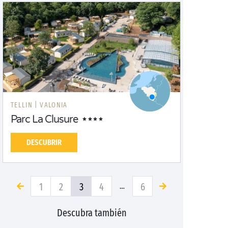
TELLIN |
VALONIA
Parc La Clusure
DESCUBRIR
1
2
3
4
6
…
Descubra también