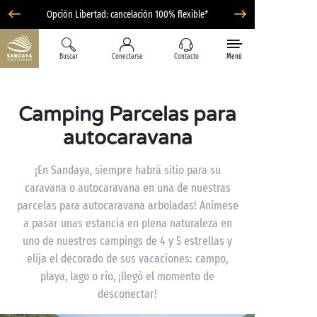
Opción Libertad: cancelación 100% flexible*
Buscar
Conectarse
Contacto
Menú
Camping Parcelas para
autocaravana
¡En Sandaya, siempre habrá sitio para su
caravana o autocaravana en una de nuestras
parcelas para autocaravana arboladas! Anímese
a pasar unas estancia en plena naturaleza en
uno de nuestros campings de 4 y 5 estrellas y
elija el decorado de sus vacaciones: campo,
playa, lago o río, ¡llegó el momento de
desconectar!