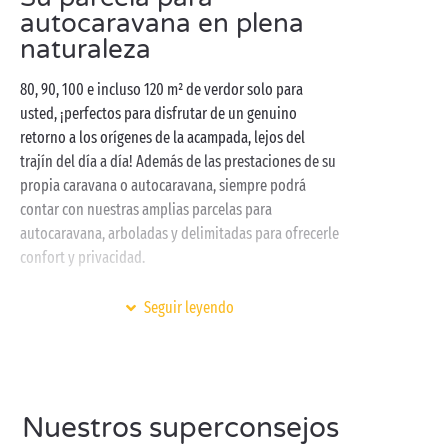
autocaravana en plena
naturaleza
80, 90, 100 e incluso 120 m² de verdor solo para
usted, ¡perfectos para disfrutar de un genuino
retorno a los orígenes de la acampada, lejos del
trajín del día a día! Además de las prestaciones de su
propia caravana o autocaravana, siempre podrá
contar con nuestras amplias parcelas para
autocaravana, arboladas y delimitadas para ofrecerle
confort y privacidad.
En los campings Sandaya, cuanto mayor es el número
Seguir leyendo
de conchas, mayores son las ventajas: ¡encuentre el
nivel de confort que busca antes de poner rumbo a la
aventura! Nuestras parcelas para autocaravana a
orillas del mar
, con toma de agua y de corriente, se
adaptan a todas sus necesidades para ofrecerle las
Nuestros superconsejos
vacaciones de sus sueños.