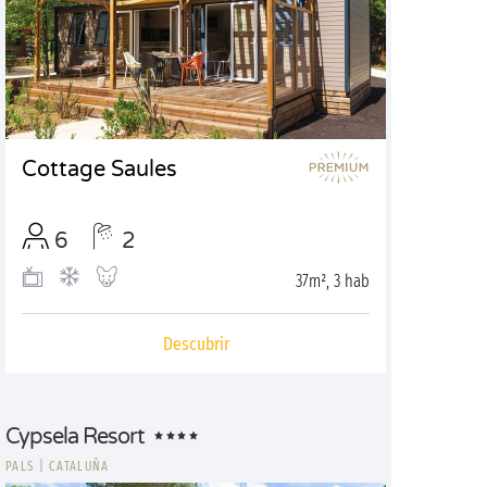
Cottage Saules
6
2
37m², 3 hab
Descubrir
Cypsela Resort
PALS
|
CATALUÑA