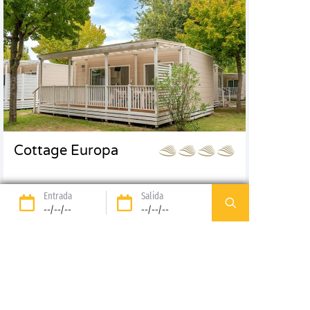
Cottage Europa
5
2
Entrada
Salida
--/--/--
--/--/--
2 hab
Descubrir