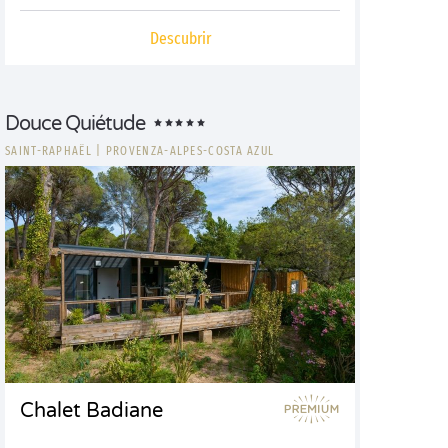
Descubrir
Douce Quiétude
SAINT-RAPHAËL
|
PROVENZA-ALPES-COSTA AZUL
Chalet Badiane