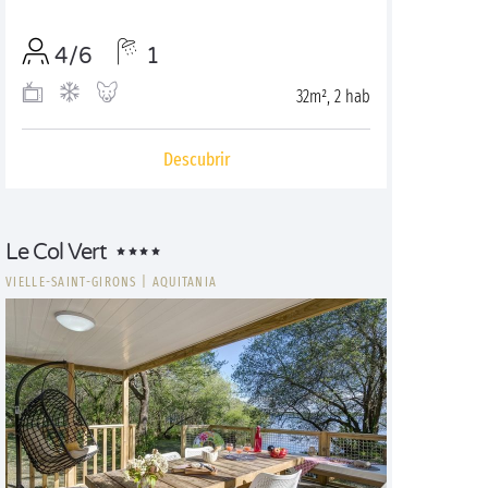
4/6
1
32m², 2 hab
Descubrir
Le Col Vert
VIELLE-SAINT-GIRONS
|
AQUITANIA