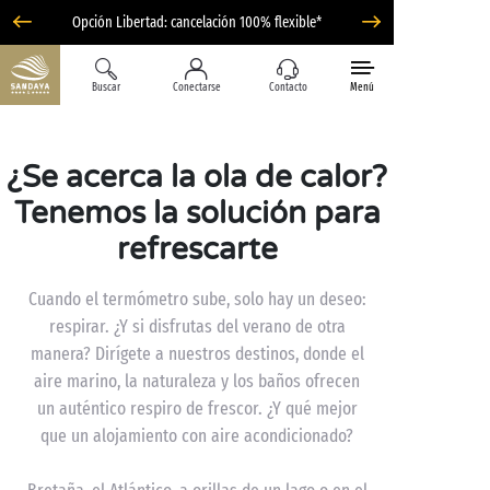
Opción Libertad: cancelación 100% flexible*
Buscar
Conectarse
Contacto
Menú
¿Se acerca la ola de calor?
Tenemos la solución para
refrescarte
Cuando el termómetro sube, solo hay un deseo:
respirar. ¿Y si disfrutas del verano de otra
manera? Dirígete a nuestros destinos, donde el
aire marino, la naturaleza y los baños ofrecen
un auténtico respiro de frescor. ¿Y qué mejor
que un alojamiento con aire acondicionado?