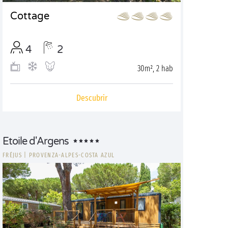
Cottage
4
2
30m², 2 hab
Descubrir
Etoile d'Argens
FRÉJUS
|
PROVENZA-ALPES-COSTA AZUL