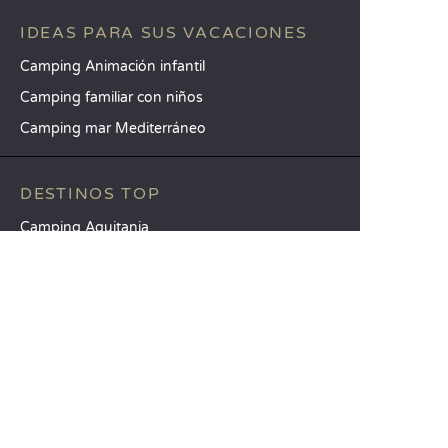
IDEAS PARA SUS VACACIONES
Camping Animación infantil
Camping familiar con niños
Camping mar Mediterráneo
DESTINOS TOP
Camping Aquitania
Camping Veneto
Camping Toscana
SANDAYA
Reciba nuestra newsletter
Consulte nuestro catálogo