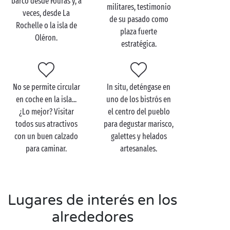
barco desde Fouras y, a
familia o con sus amigos!
militares, testimonio
veces, desde La
de su pasado como
Rochelle o la isla de
plaza fuerte
Oléron.
estratégica.
Visite la isla de Aix en
familia
No se permite circular
In situ, deténgase en
Si está pasando sus
vacaciones en familia
cerca de la
en coche en la isla...
uno de los bistrós en
isla de Aix, haga una parada en esta media luna de
¿Lo mejor? Visitar
el centro del pueblo
tierra que ofrece una vista 360° sobre Fort Boyard, la
todos sus atractivos
para degustar marisco,
isla de Ré
y la isla de Madame. ¡Le espera una
con un buen calzado
galettes y helados
maravillosa jornada de descubrimientos a tiro de
para caminar.
artesanales.
piedra de su camping! Con sus niños, embárquese en
una aventura alrededor de esta pequeña isla que
alberga impresionantes vestigios: la plaza de
Austerlitz y el Fort Liédot.
Lugares de interés en los
Al final de semejante jornada, sus peques solo
alrededores
desearán reencontrarse con sus amigos del camping