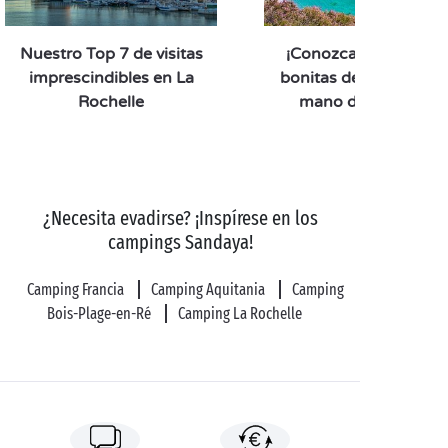
Ya en el camping, toca descansar, ¡y no solo eso! Para
Nuestro Top 7 de visitas
que su estancia de camping cerca de la isla de Aix sea
¡Conozca las islas má
todo un éxito, diríjase al
imprescindibles en La
bonitas de Francia de 
parque acuático con toboganes
Rochelle
. ¡Le esperan unas
mano de Sandaya!
tardes de lo más divertidas! Y al atardecer, las
animaciones y veladas temáticas organizadas solo
para usted tomarán el relevo.
¿Necesita evadirse? ¡Inspírese en los
campings Sandaya!
Camping Francia
Camping Aquitania
Camping
Bois-Plage-en-Ré
Camping La Rochelle