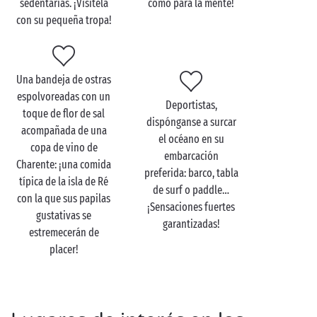
sedentarias. ¡Visítela
como para la mente!
despierten vocaciones entre sus pequeños
con su pequeña tropa!
campistas!
Y después de todo lo aprendido durante la visita,
diríjase a la tienda para llevarse un recuerdo yodado
Una bandeja de ostras
de su estancia en la isla de Ré y realzar el sabor de
espolvoreadas con un
sus platos. De ese modo, nunca le quedará lejos
Deportistas,
toque de flor de sal
la isla de Ré
.
dispónganse a surcar
acompañada de una
el océano en su
copa de vino de
embarcación
Charente: ¡una comida
preferida: barco, tabla
típica de la isla de Ré
Visite las salinas en pareja
de surf o paddle…
con la que sus papilas
¡Sensaciones fuertes
gustativas se
Amantes de la naturaleza, o simplemente
garantizadas!
estremecerán de
enamorados
, darse una vuelta en
bicicleta
por las
placer!
salinas es una actividad perfecta para dos. Al compás
del pedaleo, las salinas le irán revelando su belleza.
A lo largo del camino encontrará pequeños
restaurantes típicos para saborear una romántica