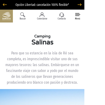
Opción Libertad: cancelación 100% flexible*
Buscar
Conectarse
Contacto
Menú
Camping
Salinas
Para que su estancia en la isla de Ré sea
completa, es imprescindible visitar uno de sus
mayores tesoros: las salinas. Embárquese en un
fascinante viaje con sabor a yodo por el mundo
de los salineros que llevan generaciones
produciendo oro blanco con pasión y destreza.