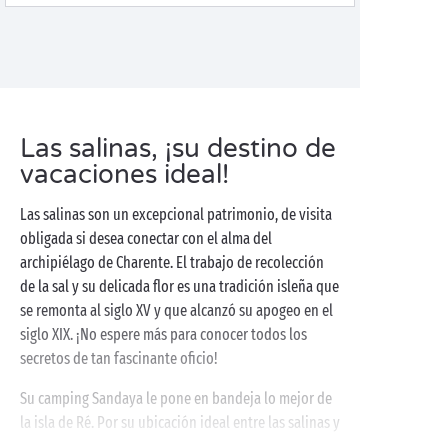
Las salinas, ¡su destino de
vacaciones ideal!
Las salinas son un excepcional patrimonio, de visita
obligada si desea conectar con el alma del
archipiélago de Charente. El trabajo de recolección
de la sal y su delicada flor es una tradición isleña que
se remonta al siglo XV y que alcanzó su apogeo en el
siglo XIX. ¡No espere más para conocer todos los
secretos de tan fascinante oficio!
Su camping Sandaya le pone en bandeja lo mejor de
la isla de Ré. Por su ubicación ideal entre las salinas y
el
océano
, podrá visitar fácilmente todos los