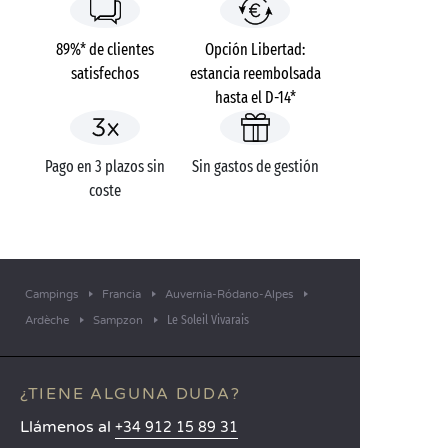
89%* de clientes
Opción Libertad:
satisfechos
estancia reembolsada
hasta el D-14*
Pago en 3 plazos sin
Sin gastos de gestión
coste
Campings
Francia
Auvernia-Ródano-Alpes
Le Soleil Vivarais
Ardèche
Sampzon
¿TIENE ALGUNA DUDA?
Llámenos al
+34 912 15 89 31