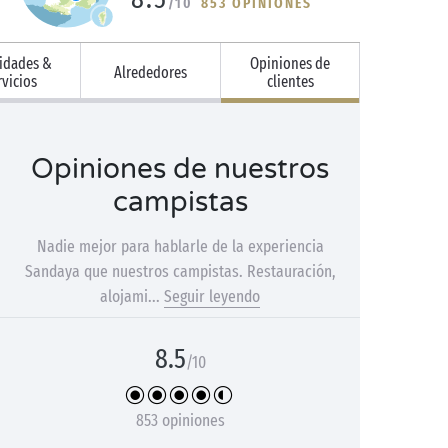
/10
853 OPINIONES
vidades &
Opiniones de
Alrededores
rvicios
clientes
Opiniones de nuestros
campistas
Nadie mejor para hablarle de la experiencia
Sandaya que nuestros campistas. Restauración,
alojami...
Seguir leyendo
8.5
/10
853 opiniones