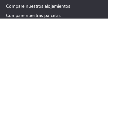
Compare nuestros alojamientos
Compare nuestras parcelas
Nuestros compromisos RSC
Grupos y seminarios
Nuestros servicios a la carta
ATENCIÓN AL CLIENTE
Ayuda y contacto
Su cuenta de cliente
Calcule su impacto
La aplicación móvil de Sandaya
Abonar el saldo de mi estancia
CGV
Aviso legal