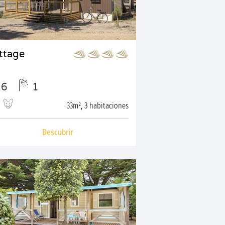
ttage
6
1
33m², 3 habitaciones
Descubrir