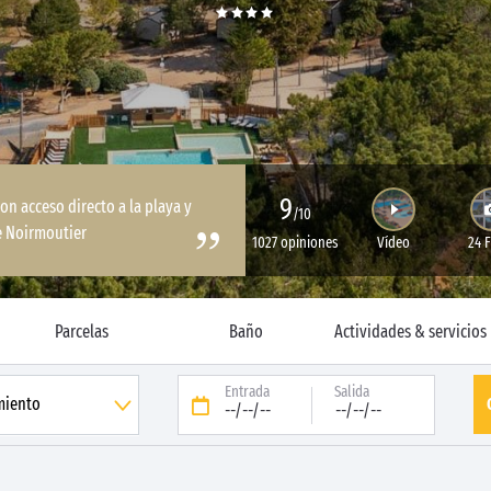
9
on acceso directo a la playa y
/10
de Noirmoutier
1027 opiniones
Vídeo
24 
Parcelas
Baño
Actividades & servicios
Entrada
Salida
--/--/--
--/--/--