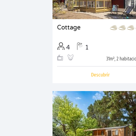
Cottage
4
1
31m², 2 habitaci
Descubrir