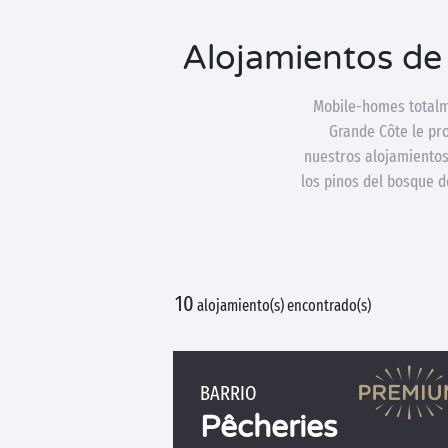
Alojamientos de
Mobile-homes totalme
Grande Côte le pro
nuestros alojamientos
los pinos del bosque d
10
alojamiento(s) encontrado(s)
BARRIO
Pêcheries