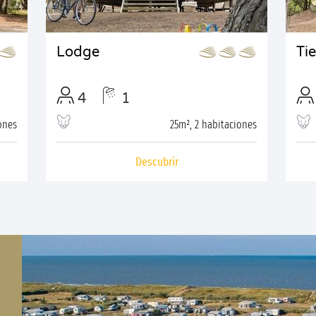
Lodge
Ti
4
1
ones
25m², 2 habitaciones
Descubrir