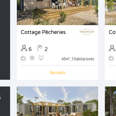
Cottage Pêcheries
Co
6
2
40m², 3 habitaciones
Descubrir
S