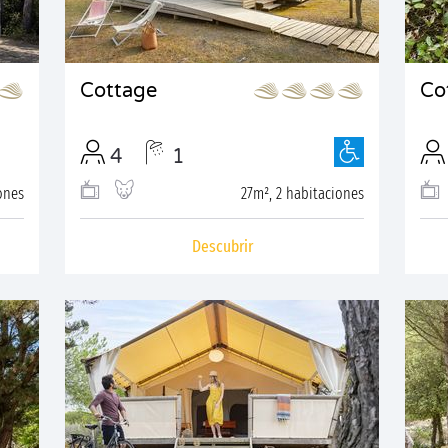
Cottage
Co
4
1
ones
27m², 2 habitaciones
Descubrir