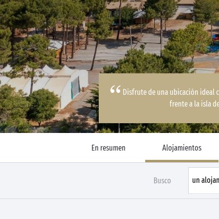
Disfrute de una ubicación ideal c
frente a la isla 
En resumen
Alojamientos
Busco