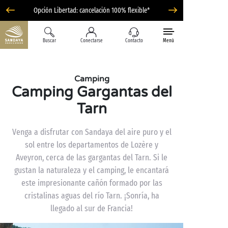
Opción Libertad: cancelación 100% flexible*
Buscar
Conectarse
Contacto
Menú
Camping
Camping Gargantas del
Tarn
Venga a disfrutar con Sandaya del aire puro y el
sol entre los departamentos de Lozère y
Aveyron, cerca de las gargantas del Tarn. Si le
gustan la naturaleza y el camping, le encantará
este impresionante cañón formado por las
cristalinas aguas del río Tarn. ¡Sonría, ha
llegado al sur de Francia!