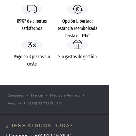
89%* de clientes
Opción Libertad:
satisfechos
estancia reembolsada
hasta el D-14*
Pago en 3 plazos sin
Sin gastos de gestión
coste
Campings
Francia
Mediodía-Pirineos
Las gargantas del Tarn
Aveyron
¿TIENE ALGUNA DUDA?
Llámenos al
+34 912 15 89 31