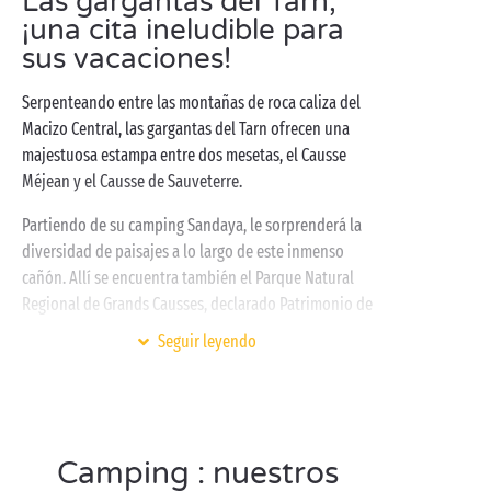
Las gargantas del Tarn,
¡una cita ineludible para
sus vacaciones!
Serpenteando entre las montañas de roca caliza del
Macizo Central, las gargantas del Tarn ofrecen una
majestuosa estampa entre dos mesetas, el Causse
Méjean y el Causse de Sauveterre.
Partiendo de su camping Sandaya, le sorprenderá la
diversidad de paisajes a lo largo de este inmenso
cañón. Allí se encuentra también el Parque Natural
Regional de Grands Causses, declarado Patrimonio de
la Humanidad por la UNESCO. Por supuesto, tampoco
Seguir leyendo
hay que olvidar al hermano pequeño de las
gargantas del Tarn, el río Jonte. Siguiendo su curso,
tendrá la ocasión de admirar formaciones como el
Jarrón Chino y el Jarrón de Sèvre. ¡Las fotos de
recuerdo
con su familia
o su
media naranja
serán
Camping : nuestros
memorables!