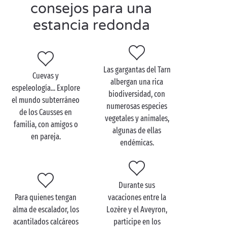
consejos para una
Cuando vaya de camping a la región de
Occitania
,
estancia redonda
aproveche la proximidad de las gargantas del Tarn
para darse un chapuzón. Le recomendamos
encarecidamente que admire el paisaje a bordo de
una canoa o un kayak... Levante la vista y podrá ver
Las gargantas del Tarn
Cuevas y
el castillo de Peyrelade o el pueblo de Mostuéjouls.
albergan una rica
espeleología... Explore
biodiversidad, con
el mundo subterráneo
numerosas especies
de los Causses en
vegetales y animales,
familia, con amigos o
Visite las gargantas del
algunas de ellas
en pareja.
Tarn en familia
endémicas.
He aquí un destino interesante para su próxima
estancia de camping familiar en el Aveyron: las
Durante sus
gargantas del Tarn. Sus hijos serán los primeros en
Para quienes tengan
vacaciones entre la
adorar este lugar. El programa incluye pícnic
alma de escalador, los
Lozère y el Aveyron,
junto al agua
,
senderismo
, escalada y, por supuesto,
acantilados calcáreos
participe en los
un paseo en
canoa
... ¡o en paddle surf si tiene buen