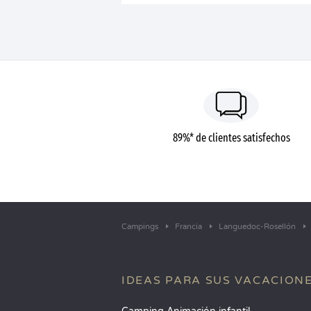
89%* de clientes satisfechos
Campings
Francia
Languedoc-Rosellón
IDEAS PARA SUS VACACION