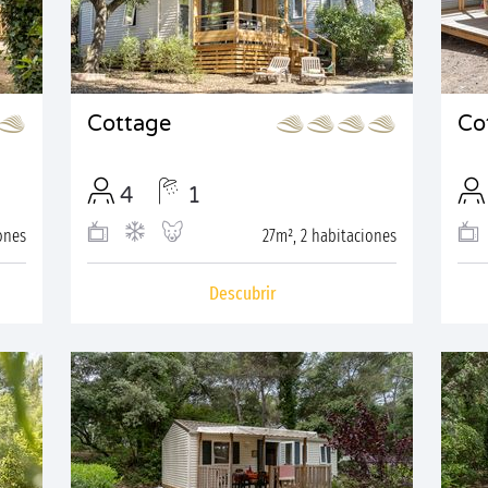
Cottage
Co
4
1
ones
27m², 2 habitaciones
Descubrir