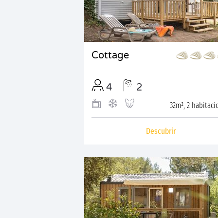
Cottage
4
2
32m², 2 habitaci
Descubrir