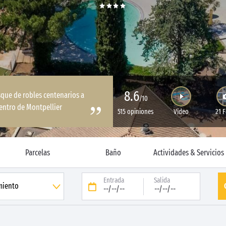
8.6
sque de robles centenarios a
/10
entro de Montpellier
515 opiniones
Vídeo
21 
Parcelas
Baño
Actividades & Servicios
Entrada
Salida
--/--/--
--/--/--