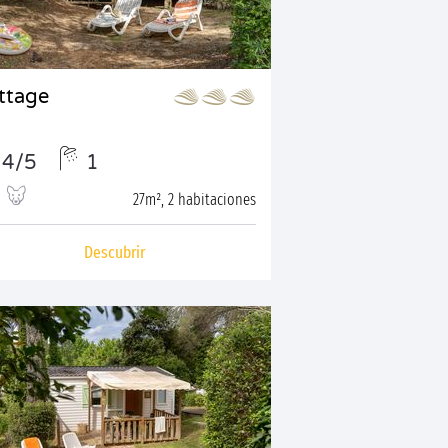
ttage
4/5
1
27m², 2 habitaciones
Descubrir