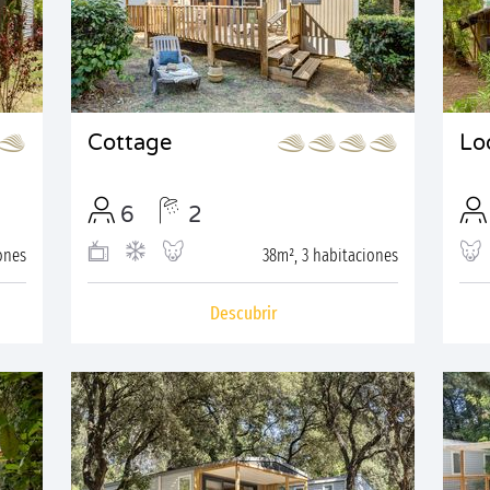
Cottage
Lo
6
2
ones
38m², 3 habitaciones
Descubrir