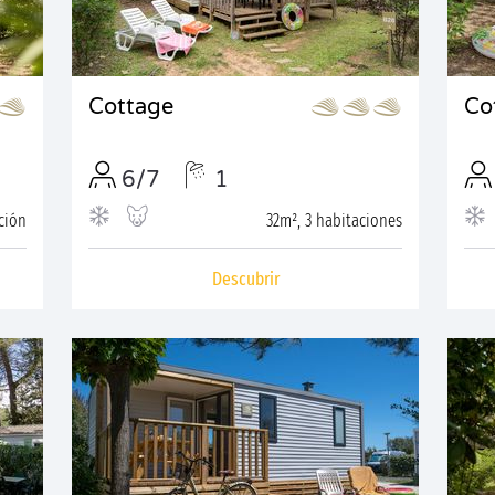
Cottage
Co
6/7
1
ción
32m², 3 habitaciones
Descubrir