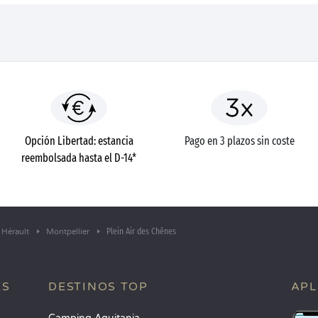
Opción Libertad: estancia
Pago en 3 plazos sin coste
reembolsada hasta el D-14*
Plein Air des Chênes
Hérault
Montpellier
ES
DESTINOS TOP
APL