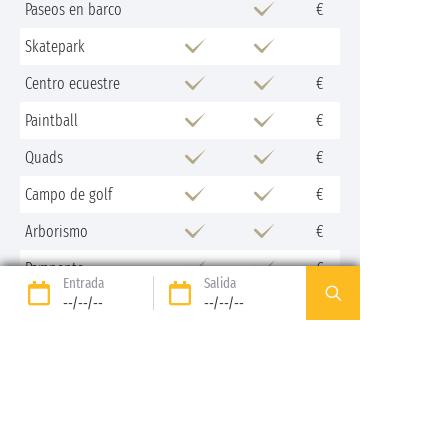
Paseos en barco
€
Skatepark
Centro ecuestre
€
Paintball
€
Quads
€
Campo de golf
€
Arborismo
€
Parapente
€
Entrada
Salida
--/--/--
--/--/--
Recorrido de aventura
€
Casino
€
Catamarán
€
Pádel
€