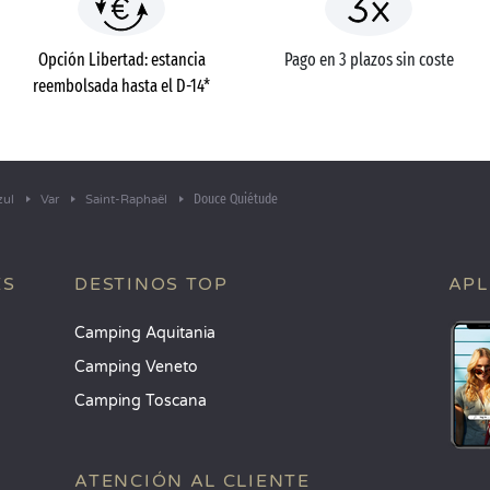
Opción Libertad: estancia
Pago en 3 plazos sin coste
reembolsada hasta el D-14*
Douce Quiétude
zul
Var
Saint-Raphaël
ES
DESTINOS TOP
APL
Camping Aquitania
Camping Veneto
Camping Toscana
ATENCIÓN AL CLIENTE