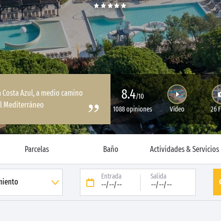
8.4
a Costa Azul, a medio camino
/10
 el Mediterráneo
1088 opiniones
Vídeo
26 
Parcelas
Baño
Actividades & Servicios
Entrada
Salida
--/--/--
--/--/--