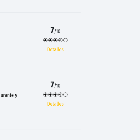
7
/10
Detalles
7
/10
aurante y
Detalles