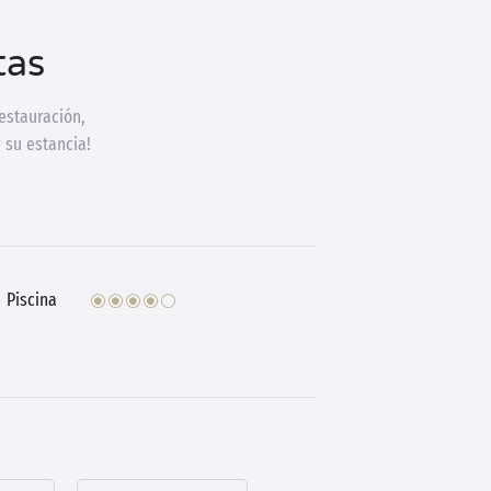
tas
estauración,
 su estancia!
Piscina