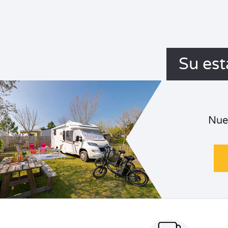
Su est
Nue