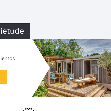
uiétude
ientos