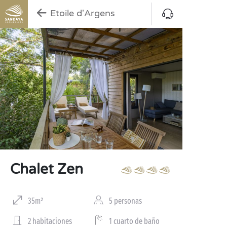
Etoile d'Argens
Chalet Zen
35m²
5 personas
2 habitaciones
1 cuarto de baño