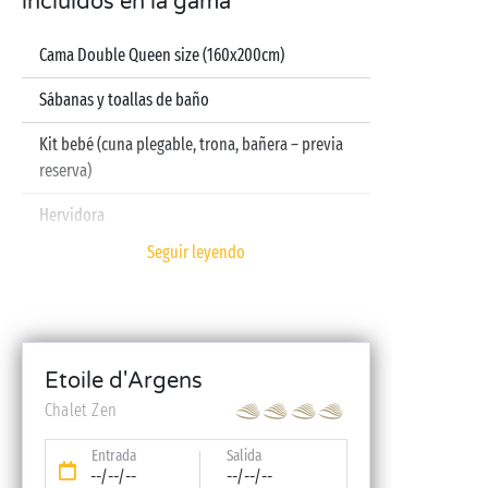
incluidos en la gama
Cama Double Queen size (160x200cm)
Sábanas y toallas de baño
Kit bebé (cuna plegable, trona, bañera – previa
reserva)
Hervidora
Seguir leyendo
Televisión
Lavavajillas
Etoile d'Argens
Chalet Zen
Entrada
Salida
--/--/--
--/--/--