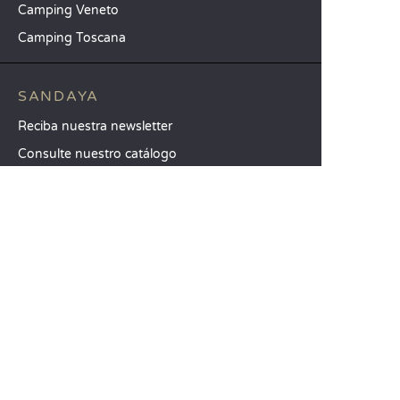
Camping Veneto
Camping Toscana
SANDAYA
Reciba nuestra newsletter
Consulte nuestro catálogo
Compare nuestros alojamientos
Compare nuestras parcelas
Nuestros compromisos RSC
Grupos y seminarios
Nuestros servicios a la carta
ATENCIÓN AL CLIENTE
Ayuda y contacto