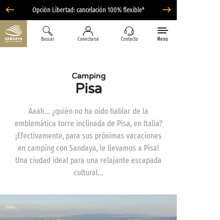
Opción Libertad: cancelación 100% flexible*
Buscar
Conectarse
Contacto
Menú
Camping
Pisa
Aaah... ¿quién no ha oído hablar de la
emblemática torre inclinada de Pisa, en Italia?
¡Efectivamente, para sus próximas vacaciones
en camping con Sandaya, le llevamos a Pisa!
Una ciudad ideal para una relajante escapada
cultural...