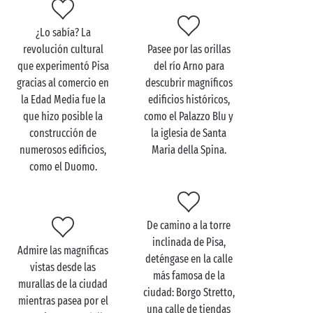
¡Si le gustan la arquitectura y descubrir edificios
prestigiosos, Pisa, en Toscana, es el lugar indicado
¿Lo sabía? La
para usted!
revolución cultural
Pasee por las orillas
que experimentó Pisa
del río Arno para
Después de subir los 294 escalones de la torre
gracias al comercio en
descubrir magníficos
inclinada de Pisa para admirar las vistas, deléitese
la Edad Media fue la
edificios históricos,
con un delicioso almuerzo para dos en uno de los
que hizo posible la
como el Palazzo Blu y
restaurantes de la ciudad. Tras disfrutar de las
construcción de
la iglesia de Santa
especialidades toscanas, le llevamos al Museo
numerosos edificios,
Maria della Spina.
dell'Opera del Duomo, donde las obras de arte y las
como el Duomo.
esculturas provenientes de la catedral de Pisa
ofrecen una interesante visión de la historia
religiosa y artística de la ciudad.
De camino a la torre
Al final de un día como este, no hay nada como una
inclinada de Pisa,
bebida refrescante junto a la
piscina
del camping...
Admire las magníficas
deténgase en la calle
vistas desde las
más famosa de la
murallas de la ciudad
ciudad: Borgo Stretto,
mientras pasea por el
una calle de tiendas