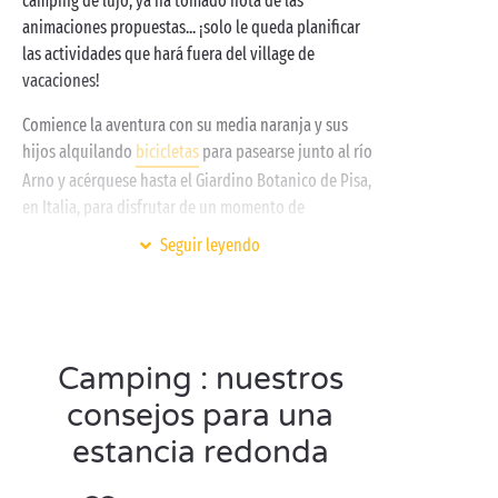
camping de lujo, ya ha tomado nota de las
a
orillas del mar
, antes de regresar a su
animaciones propuestas... ¡solo le queda planificar
alojamiento de camping PREMIUM
y disfrutar de una
las actividades que hará fuera del village de
vacaciones!
buena noche de sueño...
Comience la aventura con su media naranja y sus
hijos alquilando
bicicletas
para pasearse junto al río
Arno y acérquese hasta el Giardino Botanico de Pisa,
en Italia, para disfrutar de un momento de
tranquilidad...
Seguir leyendo
Entre dos visitas culturales, donde no puede faltar el
museo Palazzo Blu con sus exposiciones interactivas
temporales, haga un alto para disfrutar de un helado
artesanal de varios sabores.
Camping : nuestros
consejos para una
estancia redonda
Visite Pisa en pareja