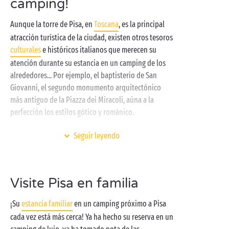
camping!
Aunque la torre de Pisa, en
Toscana
, es la principal
atracción turística de la ciudad, existen otros tesoros
culturales
e históricos italianos que merecen su
atención durante su estancia en un camping de los
alrededores... Por ejemplo, el baptisterio de San
Giovanni, el segundo monumento arquitectónico
más antiguo de la Piazza dei Miracoli, aúna a la
perfección los estilos gótico y románico.
Cuando visite la Piazza dei Cavalieri, una de las
Seguir leyendo
plazas más emblemáticas de Pisa, en
Italia
, ¡no olvide
detenerse en el Palazzo della Carovana y la iglesia de
Santo Stefano dei Cavalieri!
Visite Pisa en familia
Tras un día entero descubriendo las joyas toscanas
de Pisa, ¡habrá llegado el momento de tomarse un
¡Su
estancia familiar
en un camping próximo a Pisa
descanso! Para ello, le recomendamos que se acerque
cada vez está más cerca! Ya ha hecho su reserva en un
a playas como Marina di Pisa o Tirrenia para relajarse