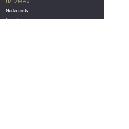
IDIOMAS
Nederlands
English
Español
Français
Deutsch
Italiano
IDEAS PARA SUS VACACIONES
Camping Animación infantil
Camping familiar con niños
Camping mar Mediterráneo
DESTINOS TOP