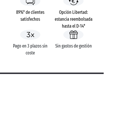
89%* de clientes
Opción Libertad:
satisfechos
estancia reembolsada
hasta el D-14*
Pago en 3 plazos sin
Sin gastos de gestión
coste
Campings
España
Comunidad Valenciana
Valencia
Costa de Valencia
Puçol
¿TIENE ALGUNA DUDA?
Llámenos al
+34 912 15 89 31