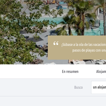
¡Súbase a la ola de las vacacio
pasos de playas con una
En resumen
Alojam
Busco