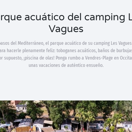
rque acuático del camping 
Vagues
pasos del Mediterráneo, el parque acuático de su camping Les Vagues 
ara hacerle plenamente feliz: toboganes acuáticos, baños de burbuja
por supuesto, ¡piscina de olas! Ponga rumbo a Vendres-Plage en Occit
unas vacaciones de auténtico ensueño.