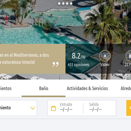
8.2
nes en el Mediterráneo, a dos
/10
 naturaleza intacta!
453 opiniones
Vídeo
23 
ientos
Baño
Actividades & Servicios
Alred
Entrada
Salida
--/--/--
--/--/--