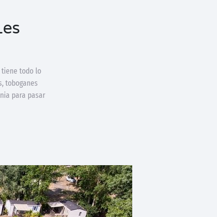
Les
tiene todo lo
s, toboganes
ania para pasar