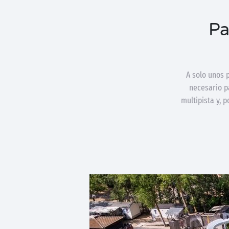
Pa
A solo unos 
necesario p
multipista y, 