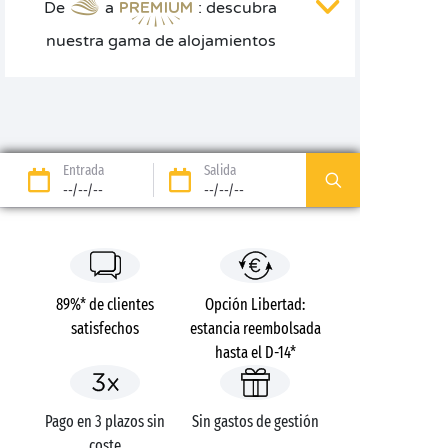
De
a
: descubra
nuestra gama de alojamientos
Entrada
Salida
--/--/--
--/--/--
89%* de clientes
Opción Libertad:
satisfechos
estancia reembolsada
hasta el D-14*
Pago en 3 plazos sin
Sin gastos de gestión
coste