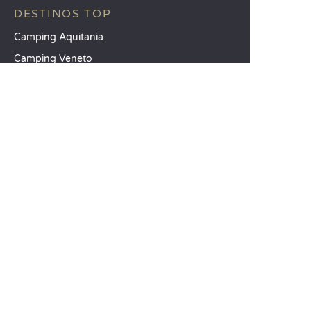
DESTINOS TOP
Camping Aquitania
Camping Veneto
Camping Toscana
SANDAYA
Reciba nuestra newsletter
Consulte nuestro catálogo
Compare nuestros alojamientos
Compare nuestras parcelas
Nuestros compromisos RSC
Grupos y seminarios
Nuestros servicios a la carta