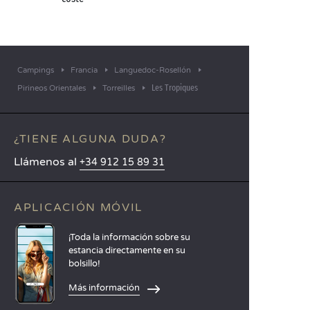
Campings
Francia
Languedoc-Rosellón
Les Tropiques
Pirineos Orientales
Torreilles
¿TIENE ALGUNA DUDA?
Llámenos al
+34 912 15 89 31
APLICACIÓN MÓVIL
¡Toda la información sobre su
estancia directamente en su
bolsillo!
Más información