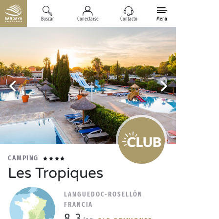
Buscar
Conectarse
Contacto
Menú
CAMPING
Les Tropiques
LANGUEDOC-ROSELLÓN
FRANCIA
8.3