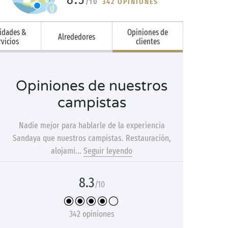
/10
342 OPINIONES
vidades &
Opiniones de
Alrededores
rvicios
clientes
Opiniones de nuestros
campistas
Nadie mejor para hablarle de la experiencia
Sandaya que nuestros campistas. Restauración,
alojami...
Seguir leyendo
8.3
/10
342 opiniones