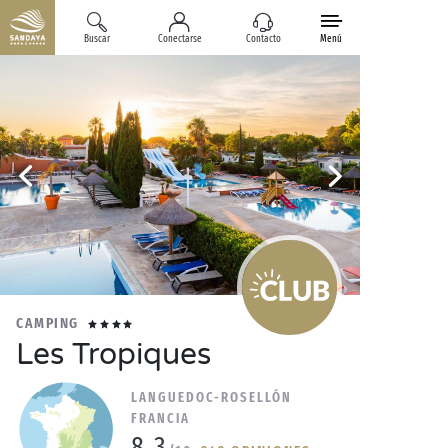
Buscar
Conectarse
Contacto
Menú
CAMPING
Les Tropiques
LANGUEDOC-ROSELLÓN
FRANCIA
8.3