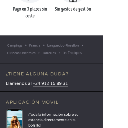
Pago en 3 plazos sin
Sin gastos de gestión
coste
Campings
Francia
Languedoc-Rosellón
Les Tropiques
Pirineos Orientales
Torreilles
¿TIENE ALGUNA DUDA?
Llámenos al
+34 912 15 89 31
APLICACIÓN MÓVIL
¡Toda la información sobre su
estancia directamente en su
bolsillo!