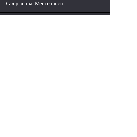
Camping mar Mediterráneo
DESTINOS TOP
Camping Aquitania
Camping Veneto
Camping Toscana
SANDAYA
Reciba nuestra newsletter
Consulte nuestro catálogo
Compare nuestros alojamientos
Compare nuestras parcelas
Nuestros compromisos RSC
Grupos y seminarios