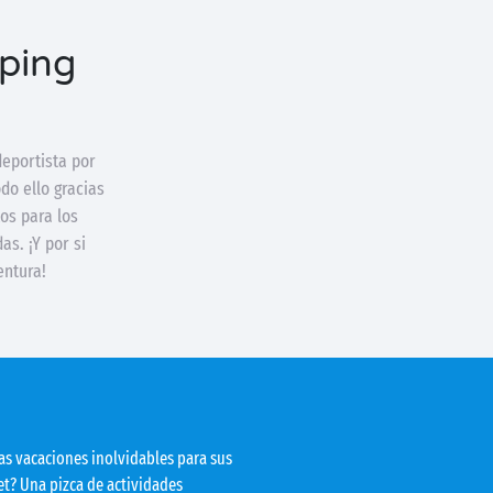
mping
deportista por
do ello gracias
tos para los
s. ¡Y por si
entura!
as vacaciones inolvidables para sus
t? Una pizca de actividades