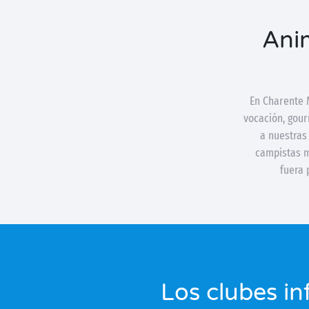
Anim
En Charente M
vocación, gour
a nuestras 
campistas m
fuera 
Los clubes in