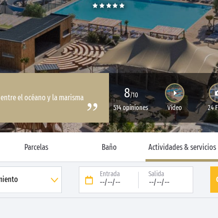
8
/10
entre el océano y la marisma
514 opiniones
Vídeo
24 
Parcelas
Baño
Actividades & servicios
Entrada
Salida
--/--/--
--/--/--