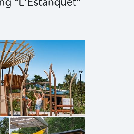
ing “L'Estanquet”