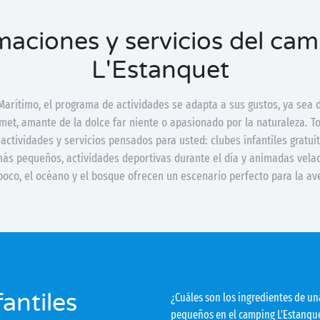
aciones y servicios del ca
L'Estanquet
arítimo, el programa de actividades se adapta a sus gustos, ya sea 
met, amante de la dolce far niente o apasionado por la naturaleza. To
actividades y servicios pensados para usted: clubes infantiles gratui
ás pequeños, actividades deportivas durante el día y animadas velada
poco, el océano y el bosque ofrecen un escenario perfecto para la av
fantiles
¿Cuáles son los ingredientes de un
pequeños en el camping L'Estanque