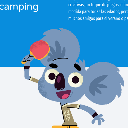
l camping
creativas, un toque de juegos, mon
medida para todas las edades, per
muchos amigos para el verano o par