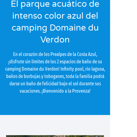
El parque acuático de
intenso color azul del
camping Domaine du
Verdon
En el corazón de los Prealpes de la Costa Azul,
¡disfrute sin límites de los 2 espacios de baño de su
camping Domaine du Verdon! Infinity pool, río laguna,
baños de burbujas y toboganes, toda la familia podrá
darse un baño de felicidad bajo el sol durante sus
vacaciones. ¡Bienvenido a la Provenza!