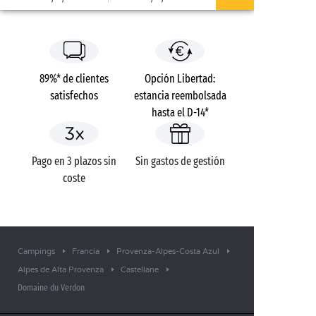
89%* de clientes
Opción Libertad:
satisfechos
estancia reembolsada
hasta el D-14*
Pago en 3 plazos sin
Sin gastos de gestión
coste
Campings
Francia
Provenza-Alpes-Costa Azul
Alpes de Alta Provenza
Castellane
Domaine du Verdon