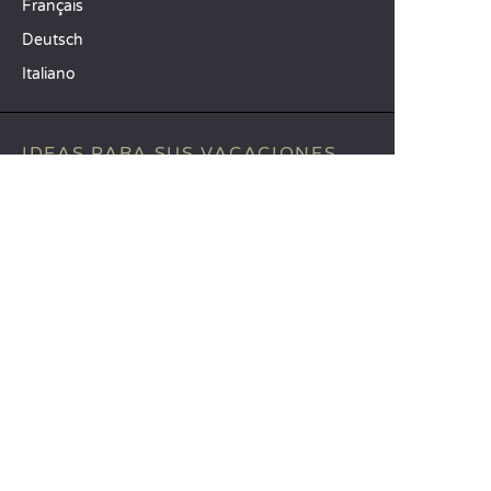
Français
Deutsch
Italiano
IDEAS PARA SUS VACACIONES
Camping Animación infantil
Camping familiar con niños
Camping mar Mediterráneo
DESTINOS TOP
Camping Aquitania
Camping Veneto
Camping Toscana