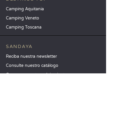
Camping Aquitania
Camping Veneto
Camping Toscana
SANDAYA
Reciba nuestra newsletter
Consulte nuestro catálogo
Compare nuestros alojamientos
Compare nuestras parcelas
Nuestros compromisos RSC
Grupos y seminarios
Nuestros servicios a la carta
ATENCIÓN AL CLIENTE