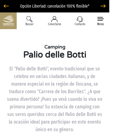
Opción Libertad: cancelación 100% flexible*
Buscar
Conectarse
Contacto
Menú
Camping
Palio delle Botti
El "Palio delle Botti", evento tradicional que se
celebra en varias ciudades italianas, y de
manera especial en la región de Toscana, se
traduce como "Carrera de los Barriles". ¿A que
suena divertido? ¡Pues ya verá cuando lo viva en
primera persona! Su estancia de camping con
sus seres queridos cerca del Palio delle Botti es
la ocasión ideal para participar en este evento
único en su género.