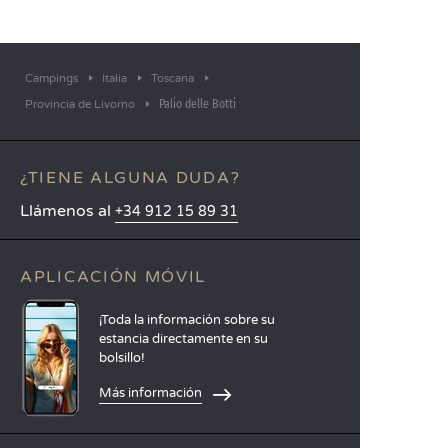
Campings
Italia
Toscana
Palio delle Botti
Provincia de Livorno
¿TIENE ALGUNA DUDA?
Llámenos al
+34 912 15 89 31
APLICACIÓN MÓVIL
¡Toda la información sobre su
estancia directamente en su
bolsillo!
Más información