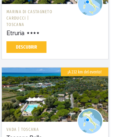
MARINA DI CASTAGNETO
CARDUCCI |
TOSCANA
Etruria
DESCUBRIR
¡A 232 km del evento!
VADA |
TOSCANA