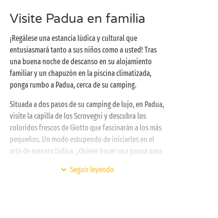
artesano de una gelatería! Aproveche la pausa para
Visite Padua en familia
saborearlo en el jardín botánico de Padua, cerca de
su
camping de 5 estrellas
.
¡Regálese una estancia lúdica y cultural que
A continuación, dedique la tarde a la relajación junto
entusiasmará tanto a sus niños como a usted! Tras
a la
piscina
. El programa incluye chapuzones y
una buena noche de descanso en su alojamiento
familiar y un chapuzón en la piscina climatizada,
bronceado. Para terminar, deléitese con una sabrosa
ponga rumbo a Padua, cerca de su camping.
cena en el restaurante de su camping cerca de Padua.
Situada a dos pasos de su camping de lujo, en Padua,
visite la capilla de los Scrovegni y descubra los
coloridos frescos de Giotto que fascinarán a los más
pequeños. Un modo estupendo de iniciarles en el
arte de manera lúdica. ¿Quiere hacer una pausa para
tomar un café
en familia
? Diríjase al Caffé Pedrocchi
Seguir leyendo
donde además le esperan unos exquisitos dulces. ¡A
los niños les va a encantar!