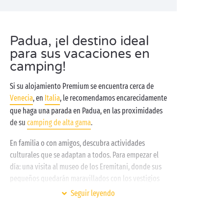
Padua, ¡el destino ideal
para sus vacaciones en
camping!
Si su alojamiento Premium se encuentra cerca de
Venecia
, en
Italia
, le recomendamos encarecidamente
que haga una parada en Padua, en las proximidades
de su
camping de alta gama
.
En familia o con amigos, descubra actividades
culturales que se adaptan a todos. Para empezar el
día: una visita al museo de los Eremitani, donde sus
pequeños quedarán maravillados con los vestigios
arqueológicos mientras usted admira las pinturas
Seguir leyendo
que allí se exponen. Y tras una mañana intensa, ¡no
hay nada más reconfortante que un delicioso helado