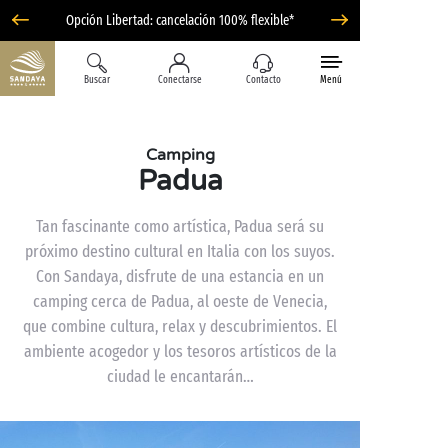
Opción Libertad: cancelación 100% flexible*
Buscar
Conectarse
Contacto
Menú
Camping
Padua
Tan fascinante como artística, Padua será su
próximo destino cultural en Italia con los suyos.
Con Sandaya, disfrute de una estancia en un
camping cerca de Padua, al oeste de Venecia,
que combine cultura, relax y descubrimientos. El
ambiente acogedor y los tesoros artísticos de la
ciudad le encantarán…