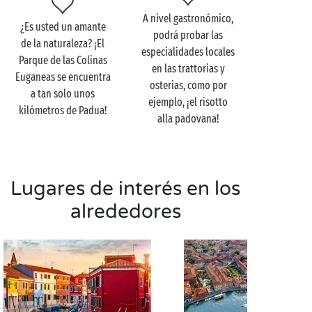
A nivel gastronómico,
¿Es usted un amante
podrá probar las
de la naturaleza? ¡El
especialidades locales
Parque de las Colinas
en las trattorias y
Euganeas se encuentra
osterias, como por
a tan solo unos
ejemplo, ¡el risotto
kilómetros de Padua!
alla padovana!
Lugares de interés en los
alrededores