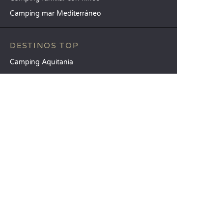
Camping mar Mediterráneo
DESTINOS TOP
Camping Aquitania
Camping Veneto
Camping Toscana
SANDAYA
Reciba nuestra newsletter
Consulte nuestro catálogo
Compare nuestros alojamientos
Compare nuestras parcelas
Nuestros compromisos RSC
Grupos y seminarios