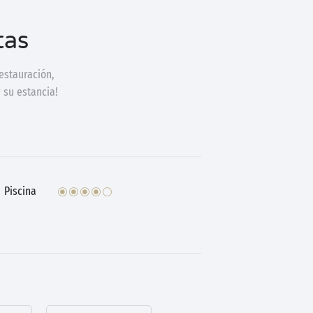
tas
estauración,
 su estancia!
Piscina