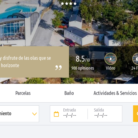
8.5
y disfrute de las olas que se
/10
 horizonte
988 opiniones
Vídeo
24 
Parcelas
Baño
Actividades & Servicios
Entrada
Salida
--/--/--
--/--/--