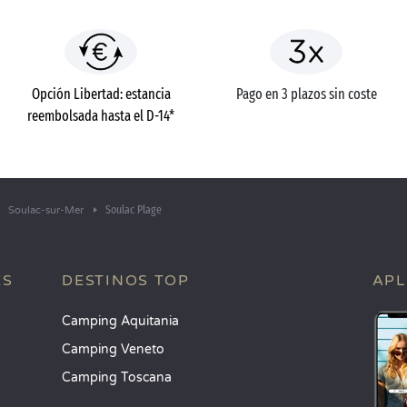
Opción Libertad: estancia
Pago en 3 plazos sin coste
reembolsada hasta el D-14*
Soulac Plage
Soulac-sur-Mer
ES
DESTINOS TOP
APL
Camping Aquitania
Camping Veneto
Camping Toscana