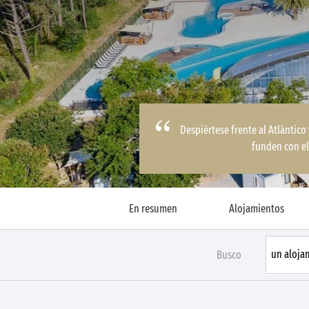
Despiértese frente al Atlántico 
funden con el
En resumen
Alojamientos
Busco