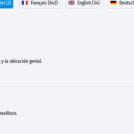
ol (2)
Français (642)
English (34)
Deutsch
y la ubicación genial.
avilloso.