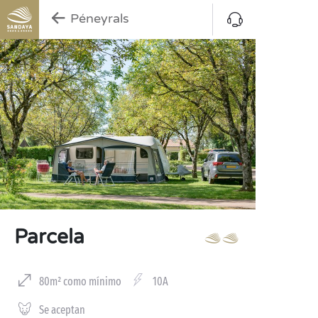
Péneyrals
Parcela
80m² como mínimo
10A
Se aceptan