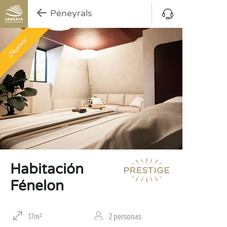
Péneyrals
¡Nuevo!
Habitación
Fénelon
17m²
2 personas