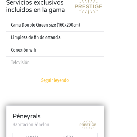
Servicios exclusivos
incluidos en la gama
Cama Double Queen size (160x200cm)
Limpieza de fin de estancia
Conexión wifi
Televisión
Cafetera de cápsulas
Seguir leyendo
Sábanas y toallas incluidas
Kit bebé (cuna plegable, trona, bañera – previa
reserva)
Péneyrals
Habitación Fénelon