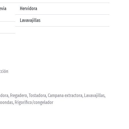
evia
Hervidora
Lavavajillas
acción
rvidora, Fregadero, Tostadora, Campana extractora, Lavavajillas,
croondas, Frigorífico/congelador