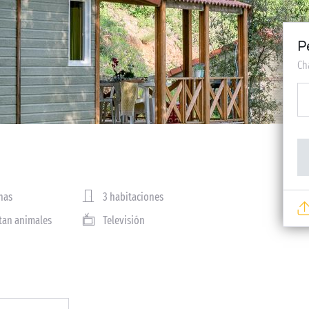
P
Ch
nas
3 habitaciones
tan animales
Televisión