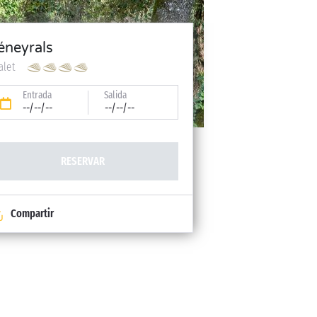
éneyrals
alet
Entrada
Salida
--/--/--
--/--/--
RESERVAR
Compartir