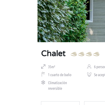
Chalet
35m²
6 perso
1 cuarto de baño
Se acep
Climatización
reversible