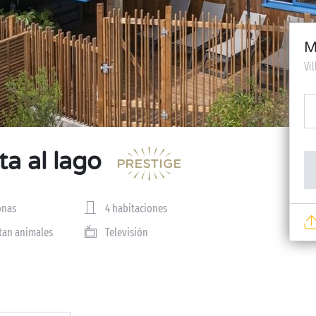
M
Vi
ta al lago
onas
4 habitaciones
tan animales
Televisión