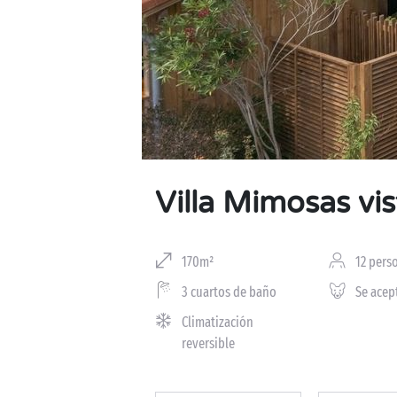
Villa Mimosas vis
170m²
12 pers
3 cuartos de baño
Se acep
Climatización
reversible