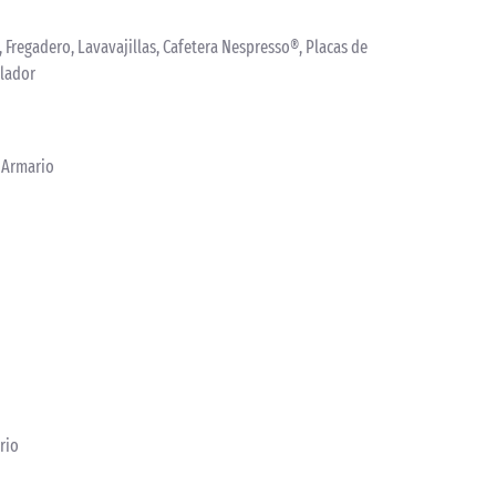
a, Fregadero, Lavavajillas, Cafetera Nespresso®, Placas de
elador
, Armario
rio