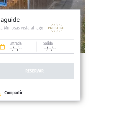
aguide
lla Mimosas vista al lago
Entrada
Salida
--/--/--
--/--/--
RESERVAR
Compartir