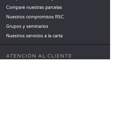
Compare nuestras parcelas
Nuestros compromisos RSC
Grupos y seminarios
Nuestros servicios a la carta
ATENCIÓN AL CLIENTE
Ayuda y contacto
Su cuenta de cliente
Calcule su impacto
La aplicación móvil de Sandaya
Abonar el saldo de mi estancia
CGV
Aviso legal
Política de privacidad