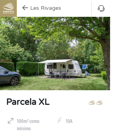
Les Rivages
Parcela XL
100m² como
10A
mínimo