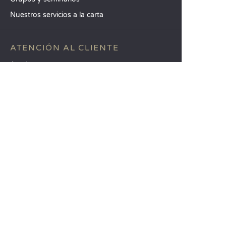
Nuestros servicios a la carta
ATENCIÓN AL CLIENTE
Ayuda y contacto
Su cuenta de cliente
Calcule su impacto
La aplicación móvil de Sandaya
Abonar el saldo de mi estancia
CGV
Aviso legal
Política de privacidad
Uso de las opiniones de los clientes
Opción Libertad
Editar mis preferencias