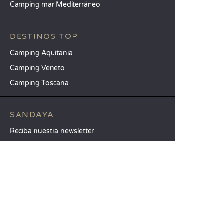
Camping mar Mediterráneo
DESTINOS TOP
Camping Aquitania
Camping Veneto
Camping Toscana
SANDAYA
Reciba nuestra newsletter
Consulte nuestro catálogo
Compare nuestros alojamientos
Compare nuestras parcelas
Nuestros compromisos RSC
Grupos y seminarios