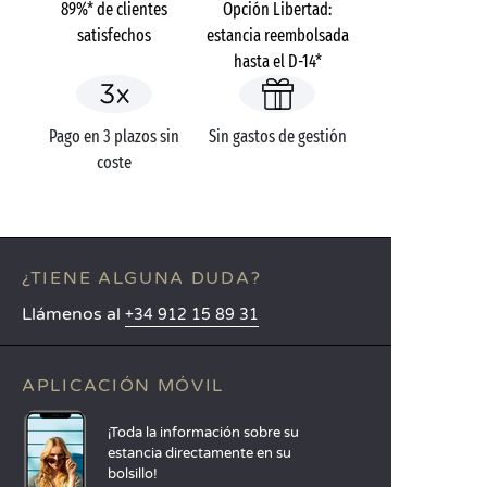
89%* de clientes
Opción Libertad:
satisfechos
estancia reembolsada
hasta el D-14*
Pago en 3 plazos sin
Sin gastos de gestión
coste
¿TIENE ALGUNA DUDA?
Llámenos al
+34 912 15 89 31
APLICACIÓN MÓVIL
¡Toda la información sobre su
estancia directamente en su
bolsillo!