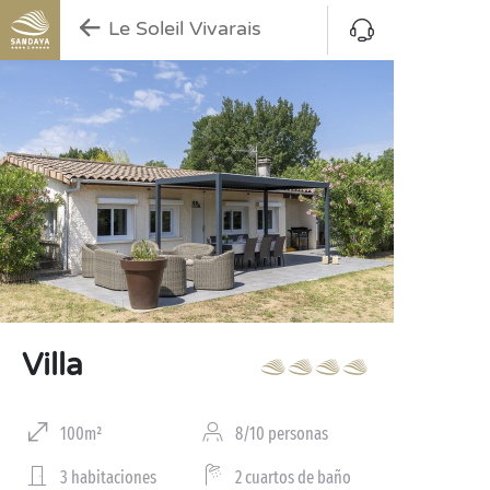
Le Soleil Vivarais
Villa
100m²
8/10 personas
3 habitaciones
2 cuartos de baño