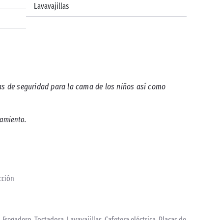
Lavavajillas
ras de seguridad para la cama de los niños así como
jamiento.
acción
, Fregadero, Tostadora, Lavavajillas, Cafetera eléctrica, Placas de