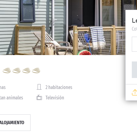
L
Co
nas
2 habitaciones
tan animales
Televisión
ALOJAMIENTO