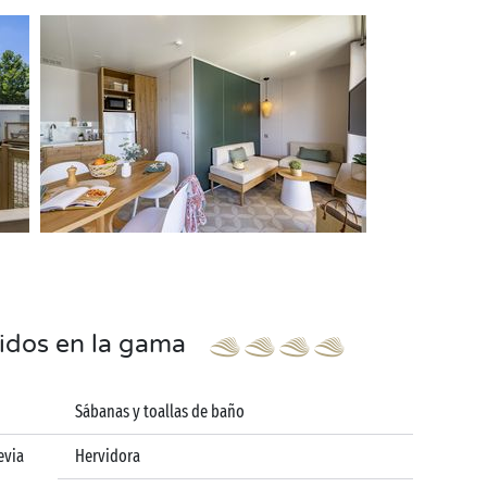
uidos en la gama
Sábanas y toallas de baño
evia
Hervidora