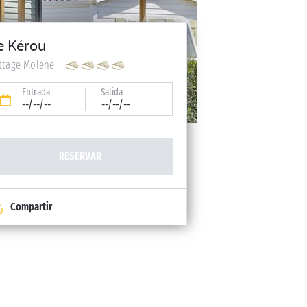
e Kérou
ttage Molene
Entrada
Salida
--/--/--
--/--/--
RESERVAR
Compartir