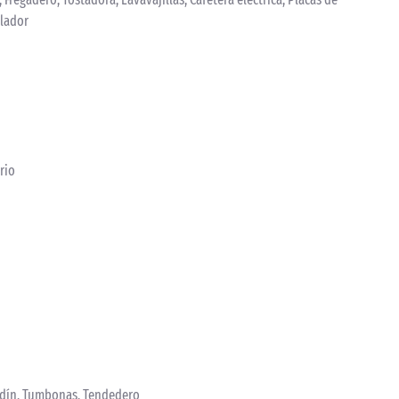
elador
rio
ardín, Tumbonas, Tendedero