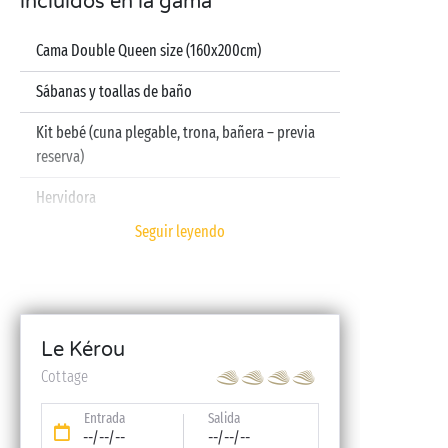
incluidos en la gama
Cama Double Queen size (160x200cm)
Sábanas y toallas de baño
Kit bebé (cuna plegable, trona, bañera – previa
reserva)
Hervidora
Seguir leyendo
Televisión
Lavavajillas
Le Kérou
Cottage
Entrada
Salida
--/--/--
--/--/--