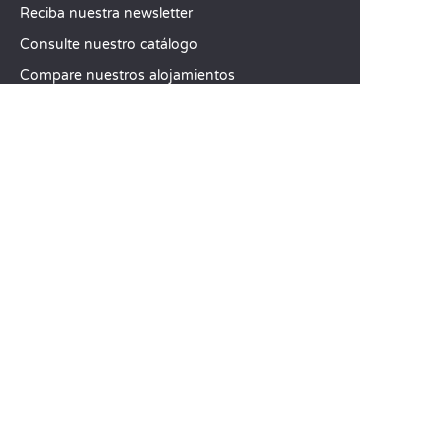
Reciba nuestra newsletter
Consulte nuestro catálogo
Compare nuestros alojamientos
Compare nuestras parcelas
Nuestros compromisos RSC
Grupos y seminarios
Nuestros servicios a la carta
ATENCIÓN AL CLIENTE
Ayuda y contacto
Su cuenta de cliente
Calcule su impacto
La aplicación móvil de Sandaya
Abonar el saldo de mi estancia