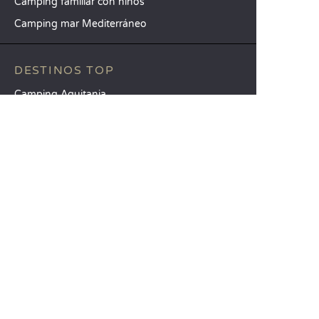
Camping familiar con niños
Camping mar Mediterráneo
DESTINOS TOP
Camping Aquitania
Camping Veneto
Camping Toscana
SANDAYA
Reciba nuestra newsletter
Consulte nuestro catálogo
Compare nuestros alojamientos
Compare nuestras parcelas
Nuestros compromisos RSC