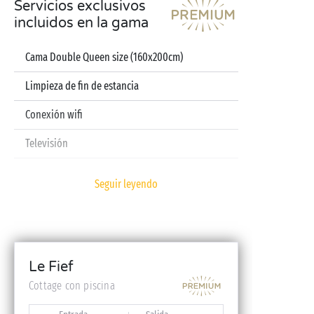
Servicios exclusivos
incluidos en la gama
Cama Double Queen size (160x200cm)
Limpieza de fin de estancia
Conexión wifi
Televisión
Lavavajillas
Seguir leyendo
Cafetera de cápsulas
Sábanas y toallas incluidas
Kit bebé (cuna plegable, trona, bañera – previa
Le Fief
reserva)
Cottage con piscina