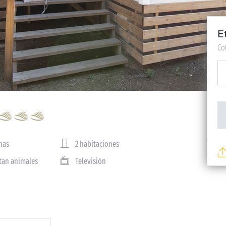
E
Co
nas
2 habitaciones
tan animales
Televisión