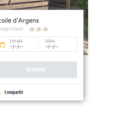
toile d'Argens
ttage Esterel
Entrada
Salida
--/--/--
--/--/--
RESERVAR
Compartir