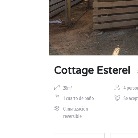
Cottage Esterel
28m²
4 perso
1 cuarto de baño
Se acep
Climatización
reversible