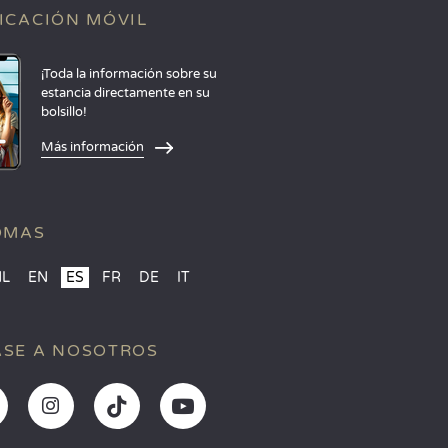
ICACIÓN MÓVIL
¡Toda la información sobre su
estancia directamente en su
bolsillo!
Más información
OMAS
NL
EN
ES
FR
DE
IT
SE A NOSOTROS