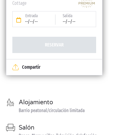
Cottage
Entrada
Salida
--/--/--
--/--/--
RESERVAR
Compartir
Alojamiento
Barrio peatonal/circulación limitada
Salón