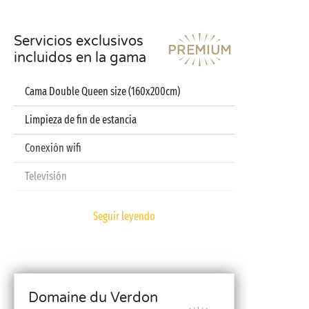
Servicios exclusivos
incluidos en la gama
Cama Double Queen size (160x200cm)
Limpieza de fin de estancia
Conexión wifi
Televisión
Lavavajillas
Seguir leyendo
Cafetera de cápsulas
Sábanas y toallas incluidas
Kit bebé (cuna plegable, trona, bañera – previa
Domaine du Verdon
reserva)