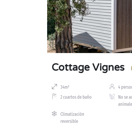
Cottage Vignes
34m²
4 perso
2 cuartos de baño
No se a
animal
Climatización
reversible