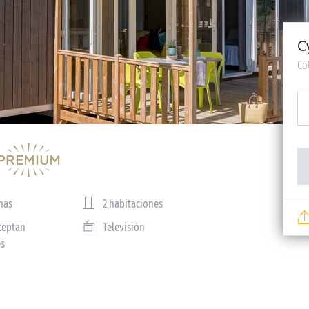
C
Co
nas
2 habitaciones
ceptan
Televisión
es