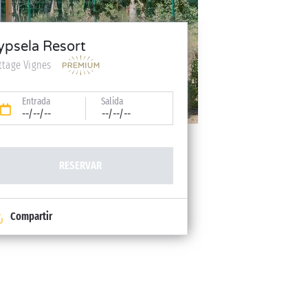
ypsela Resort
ttage Vignes
Entrada
Salida
--/--/--
--/--/--
RESERVAR
Compartir