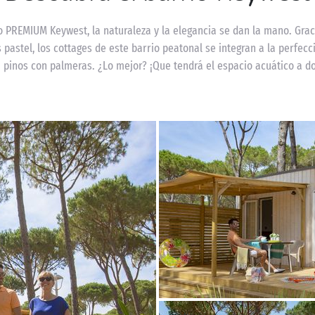
io PREMIUM Keywest, la naturaleza y la elegancia se dan la mano. Grac
 pastel, los cottages de este barrio peatonal se integran a la perfec
pinos con palmeras. ¿Lo mejor? ¡Que tendrá el espacio acuático a d