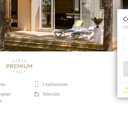
C
Co
nas
3 habitaciones
ceptan
Televisión
es