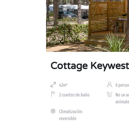
Cottage Keywest
42m²
6 perso
2 cuartos de baño
No se a
animal
Climatización
reversible