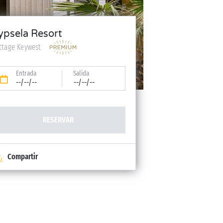
ypsela Resort
ttage Keywest
Entrada
Salida
--/--/--
--/--/--
RESERVAR
Compartir